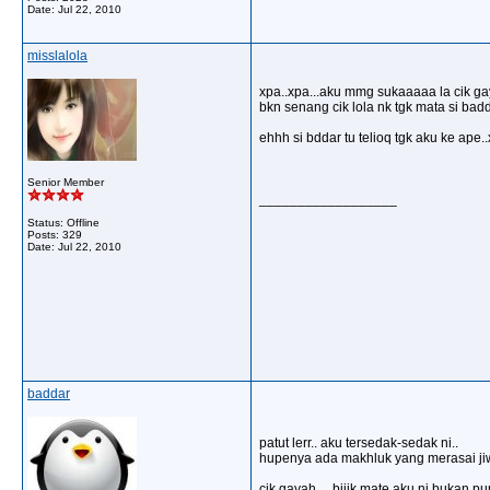
Date:
Jul 22, 2010
misslalola
xpa..xpa...aku mmg sukaaaaa la cik gaya
bkn senang cik lola nk tgk mata si badda
ehhh si bddar tu telioq tgk aku ke ape..
Senior Member
__________________
Status: Offline
Posts: 329
Date:
Jul 22, 2010
baddar
patut lerr.. aku tersedak-sedak ni..
hupenya ada makhluk yang merasai jiwa
cik gayah ... bijik mate aku ni bukan pun 