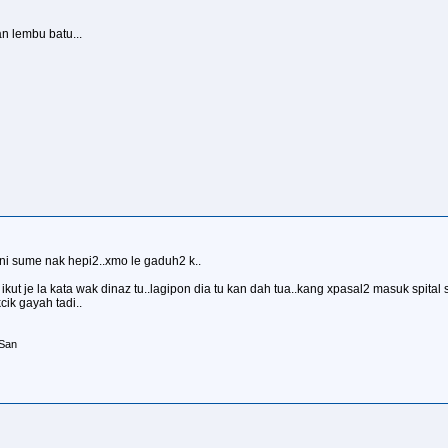
n lembu batu...
 cni sume nak hepi2..xmo le gaduh2 k..
ikut je la kata wak dinaz tu..lagipon dia tu kan dah tua..kang xpasal2 masuk spital
cik gayah tadi..
ESan