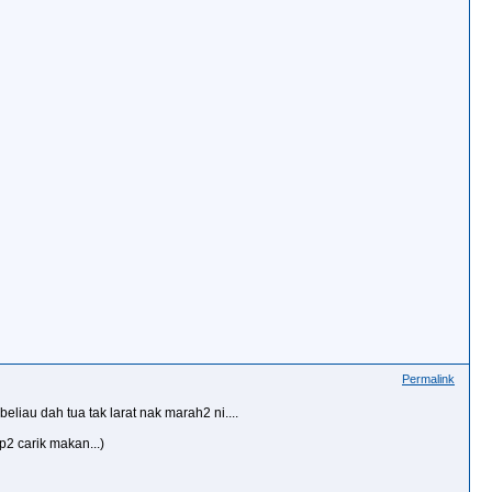
Permalink
beliau dah tua tak larat nak marah2 ni....
p2 carik makan...)