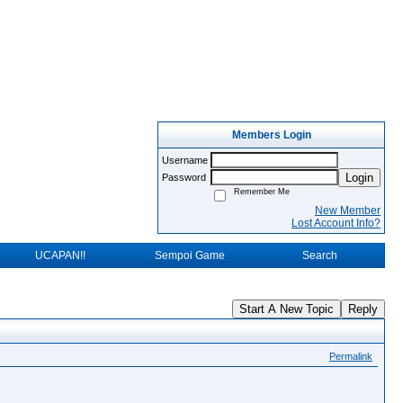
Members Login
Username
Login
Password
Remember Me
New Member
Lost Account Info?
UCAPAN!!
Sempoi Game
Search
Start A New Topic
Reply
Permalink