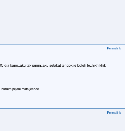
Permalink
 dia kang..aku tak jamin..aku setakat tengok je boleh le..hikhikhik
k..hurmm pejam mata jeeeee
Permalink