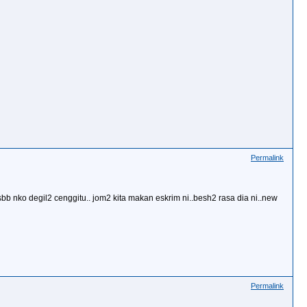
Permalink
 sbb nko degil2 cenggitu.. jom2 kita makan eskrim ni..besh2 rasa dia ni..new
Permalink