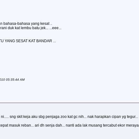
n bahasa-bahasa yang kesat ..
rani duk kat lembu batu jek... ...eee...
U YANG SESAT KAT BANDAR ...
 2010 05:35:44 AM
..... sng skit keja aku sbg penjaga zoo kat gc nih... nak harapkan cipan yg tegur... 
.. cepat masuk reban... ari dh senja dah... nanti ada lak musang tercabut ekor meraya