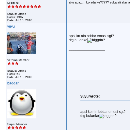
aku ada...... ko ada ke????? suka ati aku la
MODEST
Status: Offline
Posts: 1987
Date:
Jul 18, 2010
yuyu
apsl ko nin bddar emosi sgt?
dtg bulanke
?
__________________
Veteran Member
Status: Offline
Posts: 51
Date:
Jul 18, 2010
baddar
yuyu wrote:
apsl ko nin bddar emosi sgt?
dtg bulanke
?
Super Member