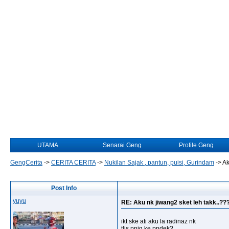
UTAMA
Senarai Geng
Profile Geng
GengCerita
->
CERITA CERITA
->
Nukilan Sajak , pantun, puisi, Gurindam
->
Ak
Post Info
yuyu
RE: Aku nk jiwang2 sket leh takk..??
ikt ske ati aku la radinaz nk
tlis pnjg ke pndek?