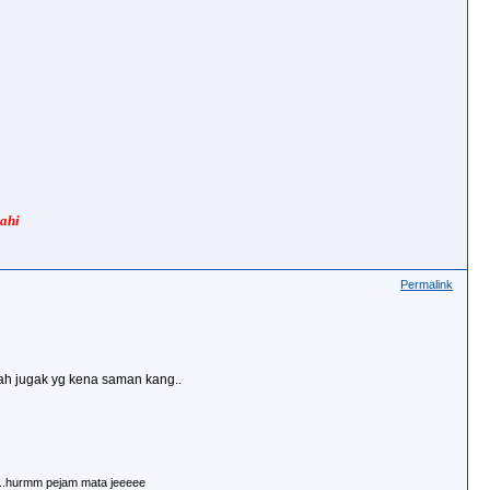
ahi
Permalink
ayah jugak yg kena saman kang..
k..hurmm pejam mata jeeeee