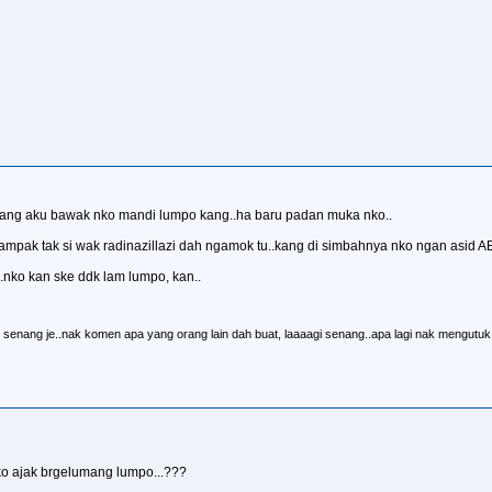
..kang aku bawak nko mandi lumpo kang..ha baru padan muka nko..
 nampak tak si wak radinazillazi dah ngamok tu..kang di simbahnya nko ngan asid ABC
..nko kan ske ddk lam lumpo, kan..
senang je..nak komen apa yang orang lain dah buat, laaaagi senang..apa lagi nak mengutu
ko ajak brgelumang lumpo...???