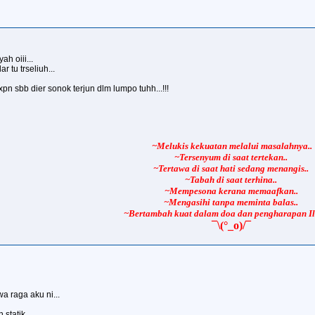
h oiii...
r tu trseliuh...
xpn sbb dier sonok terjun dlm lumpo tuhh...!!!
~
Melukis kekuatan melalui masalahnya..
~Tersenyum di saat tertekan..
~Tertawa di saat hati sedang menangis..
~Tabah di saat terhina..
~Mempesona kerana memaafkan..
~Mengasihi tanpa meminta balas..
~Bertambah kuat dalam doa dan pengharapan Il
¯\(°_o)/¯
 raga aku ni...
statik...