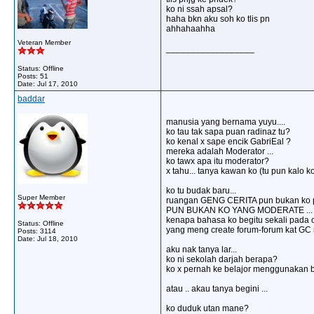
ko ni ssah apsal?
haha bkn aku soh ko tlis pn
ahhahaahha
Veteran Member
__________________
Status: Offline
Posts: 51
Date:
Jul 17, 2010
baddar
manusia yang bernama yuyu....
ko tau tak sapa puan radinaz tu?
ko kenal x sape encik GabriEal ?
mereka adalah Moderator ...
ko tawx apa itu moderator?
x tahu... tanya kawan ko (tu pun kalo ko
ko tu budak baru...
Super Member
ruangan GENG CERITA pun bukan ko pu
PUN BUKAN KO YANG MODERATE ...
kenapa bahasa ko begitu sekali pada
Status: Offline
yang meng create forum-forum kat GC ni
Posts: 3114
Date:
Jul 18, 2010
aku nak tanya lar...
ko ni sekolah darjah berapa?
ko x pernah ke belajor menggunakan 
atau .. akau tanya begini ...
ko duduk utan mane?