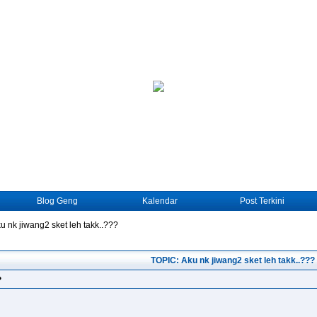
Blog Geng
Kalendar
Post Terkini
u nk jiwang2 sket leh takk..???
TOPIC: Aku nk jiwang2 sket leh takk..???
?