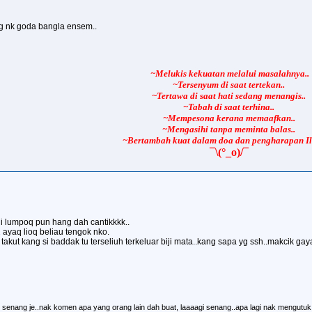
ng nk goda bangla ensem..
~
Melukis kekuatan melalui masalahnya..
~Tersenyum di saat tertekan..
~Tertawa di saat hati sedang menangis..
~Tabah di saat terhina..
~Mempesona kerana memaafkan..
~Mengasihi tanpa meminta balas..
~Bertambah kuat dalam doa dan pengharapan Il
¯\(°_o)/¯
 lumpoq pun hang dah cantikkkk..
 ayaq lioq beliau tengok nko.
takut kang si baddak tu terseliuh terkeluar biji mata..kang sapa yg ssh..makcik g
senang je..nak komen apa yang orang lain dah buat, laaaagi senang..apa lagi nak mengutu