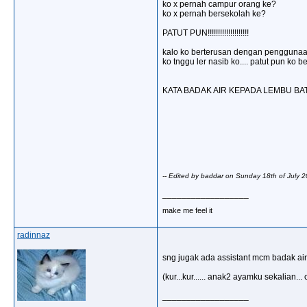
ko x pernah campur orang ke?
ko x pernah bersekolah ke?
PATUT PUN!!!!!!!!!!!!!!!!!!!!
kalo ko berterusan dengan penggunaa
ko tnggu ler nasib ko.... patut pun ko be
KATA BADAK AIR KEPADA LEMBU BAT
-- Edited by baddar on Sunday 18th of July
__________________
make me feel it
radinnaz
sng jugak ada assistant mcm badak air ni
(kur...kur...... anak2 ayamku sekalian.
__________________