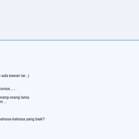
 ada kawan lar...)
nya ,....
 orang-orang lama
 ...
bahasa-bahasa yang baik?