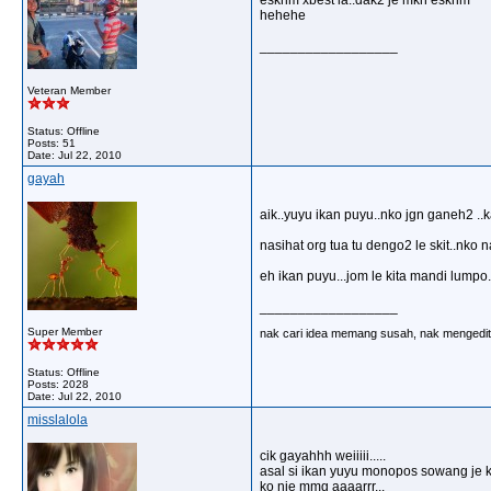
eskrim xbest la..dak2 je mkn eskrim
hehehe
__________________
Veteran Member
Status: Offline
Posts: 51
Date:
Jul 22, 2010
gayah
aik..yuyu ikan puyu..nko jgn ganeh2 
nasihat org tua tu dengo2 le skit..nko
eh ikan puyu...jom le kita mandi lumpo
__________________
Super Member
nak cari idea memang susah, nak mengedit 
Status: Offline
Posts: 2028
Date:
Jul 22, 2010
misslalola
cik gayahhh weiiiii.....
asal si ikan yuyu monopos sowang je 
ko nie mmg aaaarrr...