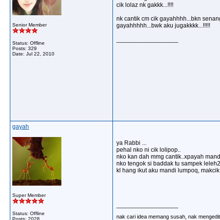
cik lolaz nk gakkk...!!!!
nk cantik cm cik gayahhhh...bkn sena
Senior Member
gayahhhhh...bwk aku jugakkkk...!!!!!
__________________
Status: Offline
Posts: 329
Date:
Jul 22, 2010
gayah
ya Rabbi ...
pehal nko ni cik lolipop..
nko kan dah mmg cantik..xpayah mandi
nko tengok si baddak tu sampek leleh2
kl hang ikut aku mandi lumpoq, makcik 
Super Member
__________________
Status: Offline
nak cari idea memang susah, nak mengedit 
Posts: 2028