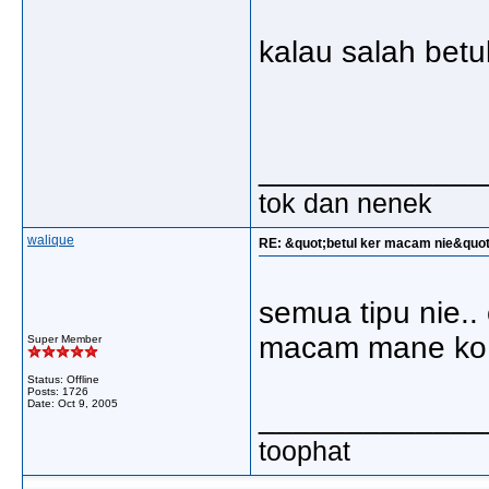
kalau salah betul k
_____________
tok dan nenek
walique
RE: &quot;betul ker macam nie&quot
semua tipu nie..
macam mane ko b
Super Member
Status: Offline
Posts: 1726
Date:
Oct 9, 2005
_____________
toophat