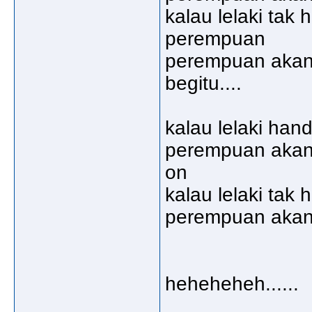
kalau lelaki ta
perempuan
perempuan akan
begitu....
kalau lelaki han
perempuan akan 
on
kalau lelaki tak
perempuan akan k
heheheheh......