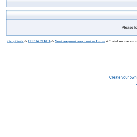
Please lo
GengCerita
->
CERITA CERITA
->
Sembang-sembang member Forum
->
"betul ker macam n
Create your ow