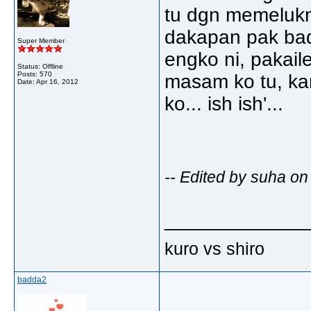
tu dgn memelukny
dakapan pak bad
Super Member
engko ni, pakaile
Status: Offline
Posts: 570
masam ko tu, kar
Date:
Apr 16, 2012
ko... ish ish'...
-- Edited by suha o
_____________
kuro vs shiro
badda2