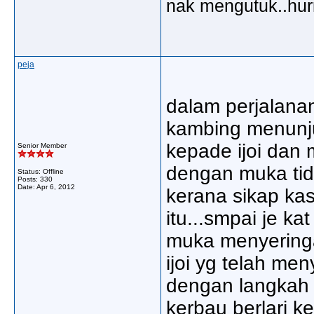
nak mengutuk..hu
peja
dalam perjalana
kambing menunju
kepade ijoi dan
Senior Member
dengan muka tidak
Status: Offline
Posts: 330
Date:
Apr 6, 2012
kerana sikap ka
itu...smpai je 
muka menyeringa
ijoi yg telah men
dengan langkah 
kerbau berlari ke 