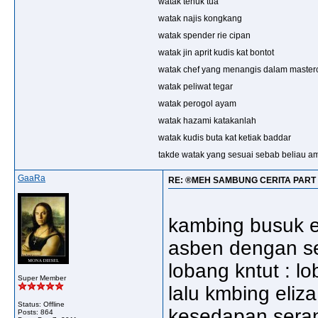
watak tenuk tua
watak najis kongkang
watak spender rie cipan
watak jin aprit kudis kat bontot
watak chef yang menangis dalam master
watak peliwat tegar
watak perogol ayam
watak hazami katakanlah
watak kudis buta kat ketiak baddar
takde watak yang sesuai sebab beliau a
GaaRa
RE: ®MEH SAMBUNG CERITA PART 
kambing busuk e
asben dengan se
lobang kntut : l
Super Member
lalu kmbing eli
Status: Offline
kesedapan seran
Posts: 864