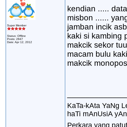
kendian ..... da
misbon ...... ya
jamban incik asb
Super Member
kaki si kambing pi
Status: Offline
Posts: 2847
Date:
Apr 12, 2012
makcik sekor tuu
macam bulu kaki 
makcik monopos tu
_____________
KaTa-kAta YaNg 
haTi mAnUsiA yAn
Perkara yang patu