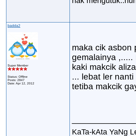
nak mengutuk..hu
badda2
maka cik asbon p
gemalainya ,...
kaki makcik aliz
Super Member
... lebat ler nant
Status: Offline
Posts: 2847
Date:
Apr 12, 2012
tetiba makcik ga
_____________
KaTa-kAta YaNg 