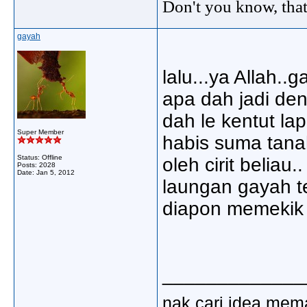
Don't you know, that
gayah
lalu...ya Allah.
apa dah jadi den
dah le kentut lap
Super Member
habis suma tana
Status: Offline
oleh cirit beliau..
Posts: 2028
Date:
Jan 5, 2012
laungan gayah te
diapon memekik m
_____________
nak cari idea mem