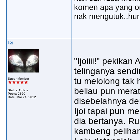
komen apa yang ora
nak mengutuk..hu
Ijoi
"Ijoiiii!" pekik
telinganya sendi
tu melolong tak 
Super Member
beliau pun merat
Status: Offline
Posts: 2369
Date:
Mar 24, 2012
disebelahnya den
Ijoi tapai pun 
dia bertanya. 
kambeng pelihara