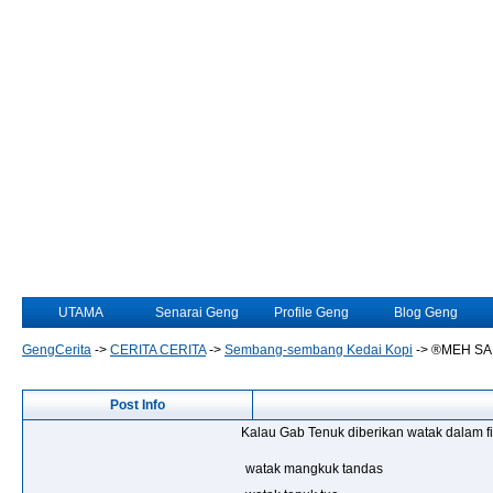
UTAMA
Senarai Geng
Profile Geng
Blog Geng
GengCerita
->
CERITA CERITA
->
Sembang-sembang Kedai Kopi
->
®MEH SA
Post Info
Kalau Gab Tenuk diberikan watak dalam fi
watak mangkuk tandas