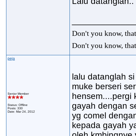
Lalu datanglah.. 
_____________
Don't you know, that
Don't you know, that
peja
lalu datanglah 
muke berseri ser
hensem....perg
Senior Member
gayah dengan se
Status: Offline
Posts: 330
Date:
Mar 24, 2012
yg comel dengan 
kepada gayah ya
oleh kmbingnye y