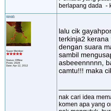
berlapang dada - k
gayah
lalu cik gayahpo
terkinja2 kerana 
dengan suara ma
Super Member
sambil mengusap2
Status: Offline
asbeeennnnn, ba
Posts: 2028
Date:
Apr 12, 2012
camtu!!! maka ci
_____________
nak cari idea mem
komen apa yang ora