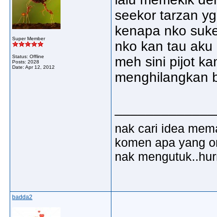
seekor tarzan yg
kenapa nko suke2 
Super Member
nko kan tau aku
Status: Offline
meh sini pijot k
Posts: 2028
Date:
Apr 12, 2012
menghilangkan ba
_____________
nak cari idea mem
komen apa yang ora
nak mengutuk..hu
badda2