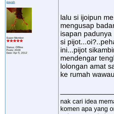
gayah
lalu si ijoipun m
mengusap badan 
isapan padunya 
Super Member
si pijot...oi?..
Status: Offline
ini...pijot sika
Posts: 2028
Date:
Apr 5, 2012
mendengar tengk
lolongan amat sa
ke rumah wawau 
_____________
nak cari idea mem
komen apa yang ora