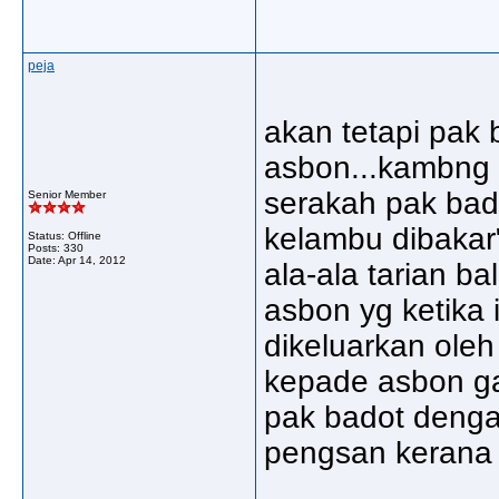
peja
akan tetapi pak
asbon...kambng 
serakah pak bad
Senior Member
kelambu dibakar"
Status: Offline
Posts: 330
Date:
Apr 14, 2012
ala-ala tarian ba
asbon yg ketika 
dikeluarkan ole
kepade asbon g
pak badot dengan
pengsan kerana f