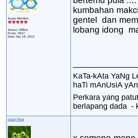
bertemu pula ....
kumbahan makcik
gentel dan memint
Super Member
lobang idong mas
Status: Offline
Posts: 2847
Date:
Apr 18, 2012
_____________
KaTa-kAta YaNg 
haTi mAnUsiA yAn
Perkara yang patu
berlapang dada - k
crazy frog
x semene-mene 