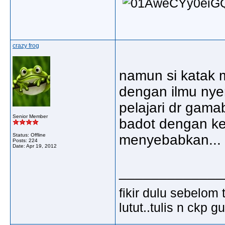
crazy frog
namun si katak 
dengan ilmu nyer
pelajari dr gama
Senior Member
badot dengan ke
Status: Offline
menyebabkan...
Posts: 224
Date:
Apr 19, 2012
_____________
fikir dulu sebelom 
lutut..tulis n ckp 