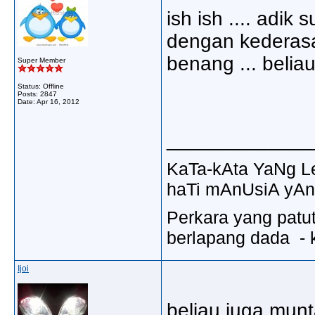
ish ish .... adi
dengan kederasa
benang ... beliau 
Super Member
Status: Offline
Posts: 2847
Date:
Apr 16, 2012
_____________
KaTa-kAta YaNg 
haTi mAnUsiA yAn
Perkara yang patu
berlapang dada - k
Ijoi
beliau juga munta