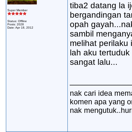
tiba2 datang la 
Super Member
bergandingan tan
Status: Offline
opah gayah...nak
Posts: 2028
Date:
Apr 18, 2012
sambil menganya
melihat perilaku 
lah aku tertudu
sangat lalu...
_____________
nak cari idea mem
komen apa yang ora
nak mengutuk..hu