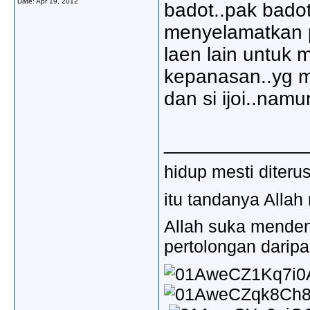
Date:
Apr 19, 2012
badot..pak badot
menyelamatkan p
laen lain untuk
kepanasan..yg m
dan si ijoi..namu
_____________
hidup mesti diter
itu tandanya Allah
Allah suka mende
pertolongan darip