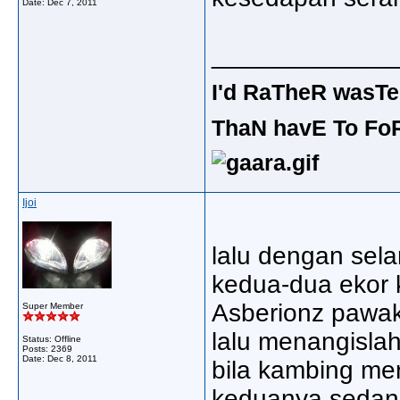
Date:
Dec 7, 2011
_____________
I'd RaTheR wasTe
ThaN havE To Fo
Ijoi
lalu dengan sel
kedua-dua ekor 
Asberionz pawa
Super Member
lalu menangisla
Status: Offline
Posts: 2369
Date:
Dec 8, 2011
bila kambing mer
keduanya sedan