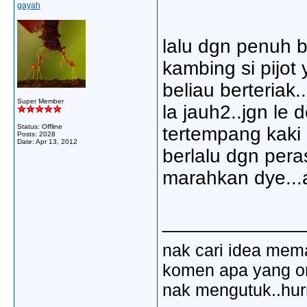
gayah
lalu dgn penuh 
kambing si pijot 
beliau berteriak
Super Member
la jauh2..jgn le 
Status: Offline
tertempang kaki 
Posts: 2028
Date:
Apr 13, 2012
berlalu dgn pera
marahkan dye...a
_____________
nak cari idea mem
komen apa yang ora
nak mengutuk..hu