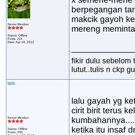
berpegangan ta
makcik gayoh ker
Senior Member
mereng memintal 
Status: Offline
Posts: 224
Date:
Apr 18, 2012
_____________
fikir dulu sebelom 
lutut..tulis n ckp 
peja
lalu gayah yg ke
cirit birit terus
kumbahannya....
Senior Member
ketika itu insaf
Status: Offline
Posts: 330