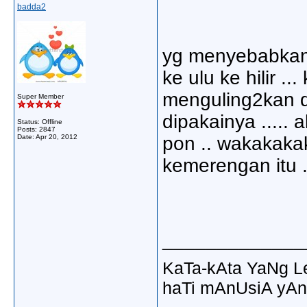
badda2
yg menyebabkan 
ke ulu ke hilir .
menguling2kan di
Super Member
dipakainya .....
Status: Offline
Posts: 2847
Date:
Apr 20, 2012
pon .. wakakakak
kemerengan itu .
_____________
KaTa-kAta YaNg 
haTi mAnUsiA yAn