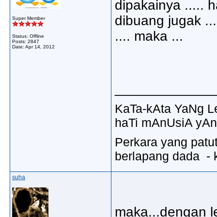
dipakainya ..... h
dibuang jugak .
Super Member
.... maka ...
Status: Offline
Posts: 2847
Date:
Apr 14, 2012
_____________
KaTa-kAta YaNg 
haTi mAnUsiA yAn
Perkara yang patu
berlapang dada - k
suha
maka...dengan l