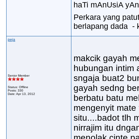
haTi mAnUsiA yAn
Perkara yang patu
berlapang dada - k
peja
makcik gayah me
hubungan intim 
sngaja buat2 bu
Senior Member
gayah sedng bera
Status: Offline
Posts: 330
Date:
Apr 13, 2012
berbatu batu me
mengenyit mate 
situ....badot tl
nirrajim itu dn
menolak cinte p