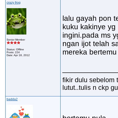
crazy frog
lalu gayah pon 
kuku kakinye yg
ingini.pada ms 
Senior Member
ngan ijot telah 
Status: Offline
mereka bertemu 
Posts: 224
Date:
Apr 18, 2012
_____________
fikir dulu sebelom 
lutut..tulis n ckp 
badda2