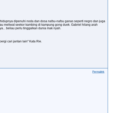
 hidupnya dipenuhi noda dan dosa nafsu-nafsu ganas seperti negro dan juga
eliau meliwat seekor kambing di kampung gong duek. Gabriel hilang arah
a... beliau perlu tinggalkan dunia mak nyah
.
rgi cari jantan lain" Kata Rie.
Permalink