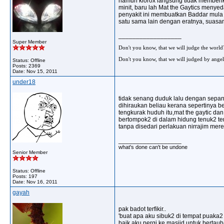
namun klorox langsung tidak memberik
minit, baru lah Mat the Gaytics meny
penyakit ini membuatkan Baddar mula 
satu sama lain dengan eratnya, suasana
__________________
Super Member
Don't you know, that we will judge the world
Don't you know, that we will judged by angel
Status: Offline
Posts: 2369
Date:
Nov 15, 2011
under18
tidak senang duduk lalu dengan sepan
dihiraukan beliau kerana sepertinya b
tengkurak huduh itu,mat the gaytic d
bertompok2 di dalam hidung tenuk2 ters
tanpa disedari perlakuan nirrajim mere
__________________
what's done can't be undone
Senior Member
Status: Offline
Posts: 197
Date:
Nov 16, 2011
gayah
pak badot terfikir..
'buat apa aku sibuk2 di tempat puaka2 n
baik aku pergi ke masjid untuk bertauba