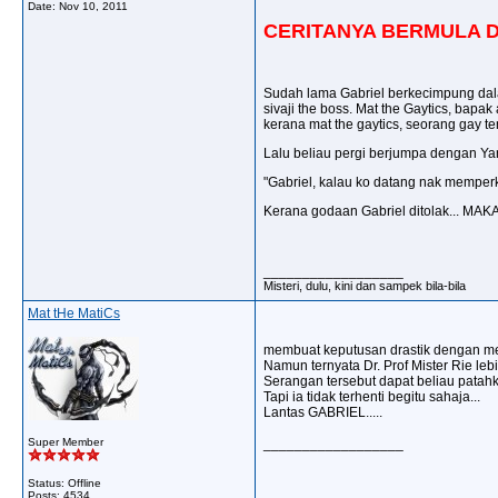
Date:
Nov 10, 2011
CERITANYA BERMULA DAR
Sudah lama Gabriel berkecimpung dala
sivaji the boss. Mat the Gaytics, bap
kerana mat the gaytics, seorang gay t
Lalu beliau pergi berjumpa dengan Yan
"Gabriel, kalau ko datang nak memperkes
Kerana godaan Gabriel ditolak... MAK
__________________
Misteri, dulu, kini dan sampek bila-bila
Mat tHe MatiCs
membuat keputusan drastik dengan meng
Namun ternyata Dr. Prof Mister Rie lebi
Serangan tersebut dapat beliau pata
Tapi ia tidak terhenti begitu sahaja...
Lantas GABRIEL.....
Super Member
__________________
Status: Offline
Posts: 4534