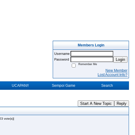
Members Login
Username
Login
Password
Remember Me
New Member
Lost Account Info?
UCAPAN!!
Sempoi Game
Search
Start A New Topic
Reply
23 vote(s)]