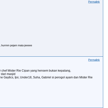
Permalink
k..hurmm pejam mata jeeeee
Permalink
r chef Mister Rie Cipan yang hensem bukan kepalang,
r dari masjid
e Gaytics, Ijoi, Under18, Suha, Gabriel si perogol ayam dan Mister Rie