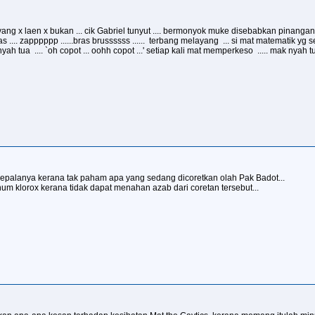
. yang x laen x bukan ... cik Gabriel tunyut .... bermonyok muke disebabkan pinanga
 lantas .... zapppppp ......bras brussssss ...... terbang melayang ... si mat matematik
tua .... `oh copot ... oohh copot ...' setiap kali mat memperkeso ..... mak nyah tu
epalanya kerana tak paham apa yang sedang dicoretkan olah Pak Badot...
um klorox kerana tidak dapat menahan azab dari coretan tersebut...