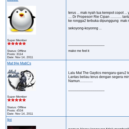
terus ... mak nyah tua kerepot copot ..
.... Dr Propesorr Rie Cipan .............
ke rongga2 terbuka dipunggung mak nyah 
sekoyong-koyonng ...
Super Member
__________________
make me feel it
Status: Offline
Posts: 3114
Date:
Nov 14, 2011
Mat tHe MatiCs
Lalu Mat The Gaytics mengaru-garu2 k
Lantas beliau terus dengan segera min
Namun...............
__________________
Super Member
Status: Offline
Posts: 4534
Date:
Nov 14, 2011
Ijoi