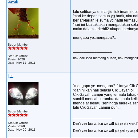
gayah
lalu setibanya di masjid, tok imam rie
'mari ke depan semua yg hadir, aku nak
berlari-larian le suma yg hadir termasu
'hari ini kita tak akan mengadakan sol
maka dalam terkebil2 akupon bertanya
mengapa ye..mengapa?..
Super Member
__________________
Status: Offline
nak cari idea memang susah, nak mengedit 
Posts: 2028
Date:
Nov 17, 2011
Ijoi
"mengapa ye..mengapa?.." tanya Cik 
"dah ni kan hari selasa Cik Gayah oi
Cik Gayah Lampir yang termalu tahap cip
sambil mencabut rambut dan bulu ketiak
mengejar beliau, sehingga mereka sa
lalu Cik Gayah Lampir pun...
Super Member
__________________
Status: Offline
Don't you know, that we will judge the world
Posts: 2369
Date:
Nov 29, 2011
Don't you know, that we will judged by angel