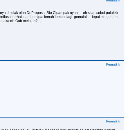
Permalink
nnya di tolak oleh Dr Proposal Rie Cipan pak nyah ... eh silap sebot pulakkk
 yg sentiasa berhati dan bersipat lemah lembot lagi gemalai .... tepat menjunam
a aka cik Gab melatah2 ......
Permalink
Permalink