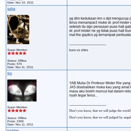
Date:
Nov 10, 2011
suha
yg dlm kedukaan krn x dpt mengucup pipi
terus menampar2 muke dr. prof mister r
setelah itu dgn perasaan puas hati gabr
dr. prof mister rie yg tidak puas hati t
mat the gaytics yg ternampak perbuatan itu te
__________________
kuro vs shiro
Super Member
Status: Offline
Posts: 570
Date:
Nov 11, 2011
Ijoi
YAB Mulia Dr Profesor Mister Rie yang
JAS disebabkan muka kau yang amat ho
masa aku boleh muncul kat dalam reban
nyah tegar terus...
__________________
Super Member
Don't you know, that we will judge the world
Don't you know, that we will judged by angel
Status: Offline
Posts: 2369
Date:
Nov 11, 2011
baddar