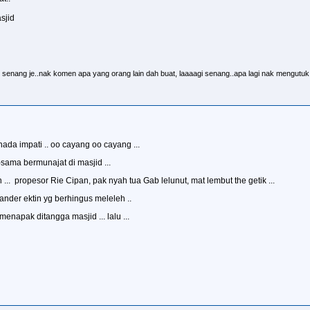
sjid
senang je..nak komen apa yang orang lain dah buat, laaaagi senang..apa lagi nak mengutu
 nada impati .. oo cayang oo cayang ...
sama bermunajat di masjid ...
 ... propesor Rie Cipan, pak nyah tua Gab lelunut, mat lembut the getik ...
 ander ektin yg berhingus meleleh ..
enapak ditangga masjid ... lalu ...