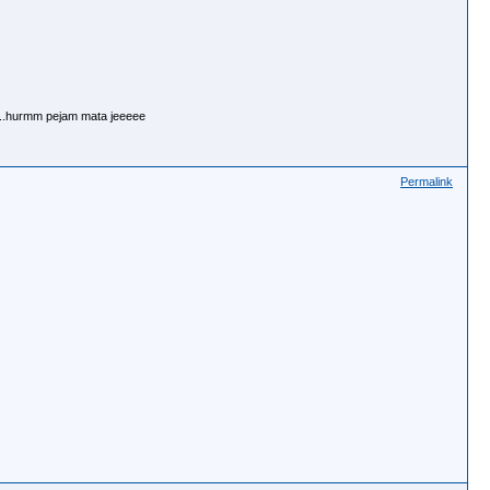
k..hurmm pejam mata jeeeee
Permalink