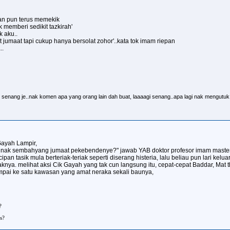
pan pun terus memekik
 memberi sedikit tazkirah'
k aku..
at jumaat tapi cukup hanya bersolat zohor'..kata tok imam riepan
..
senang je..nak komen apa yang orang lain dah buat, laaaagi senang..apa lagi nak mengutu
Gayah Lampir,
ii!! nak sembahyang jumaat pekebendenye?" jawab YAB doktor profesor imam maste
an tasik mula berteriak-teriak seperti diserang histeria, lalu beliau pun lari kelua
nya. melihat aksi Cik Gayah yang tak cun langsung itu, cepat-cepat Baddar, Mat th
mpai ke satu kawasan yang amat neraka sekali baunya,
?
s?