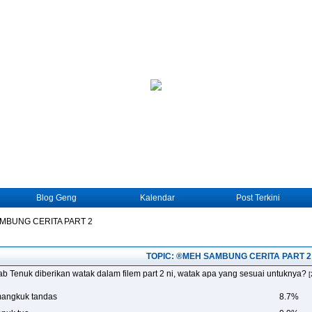
Blog Geng
Kalendar
Post Terkini
MBUNG CERITA PART 2
TOPIC: ®MEH SAMBUNG CERITA PART 2
b Tenuk diberikan watak dalam filem part 2 ni, watak apa yang sesuai untuknya?
[
mangkuk tandas
8.7%