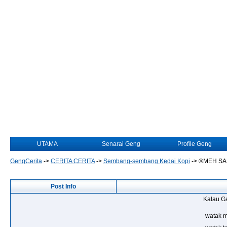
UTAMA
Senarai Geng
Profile Geng
GengCerita
->
CERITA CERITA
->
Sembang-sembang Kedai Kopi
->
®MEH SA
Post Info
Kalau Ga
watak 