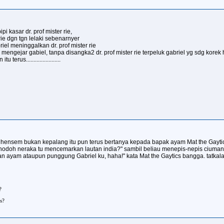
 kasar dr. prof mister rie,
ie dgn tgn lelaki sebenarnyer
iel meninggalkan dr. prof mister rie
rus mengejar gabiel, tanpa disangka2 dr. prof mister rie terpeluk gabriel yg sdg kore
rus.......................
 hensem bukan kepalang itu pun terus bertanya kepada bapak ayam Mat the Gaytic
doh neraka tu mencemarkan lautan india?" sambil beliau menepis-nepis ciuman da
 ayam ataupun punggung Gabriel ku, haha!" kata Mat the Gaytics bangga. tatkala 
?
s?