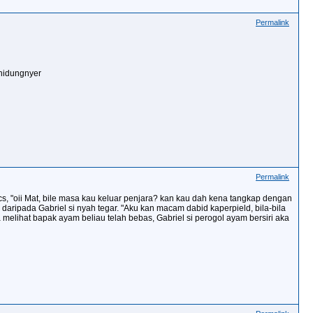
Permalink
k hidungnyer
Permalink
s, "oii Mat, bile masa kau keluar penjara? kan kau dah kena tangkap dengan
ripada Gabriel si nyah tegar. "Aku kan macam dabid kaperpield, bila-bila
melihat bapak ayam beliau telah bebas, Gabriel si perogol ayam bersiri aka