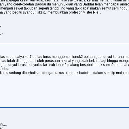
an apa-apa kesan terhadap kesihatan Mat the Gaytics, kerana memang itulah mi
edari yang coret-coretan Baddar itu menunjukkan yang Baddar telah mencapai andr
menjadi sewel tak ubah seperti tenggiling yang tak dapat makan semut seminggu.
 yang begitu syahdu(jijik) itu membuatkan profesor Mister Rie...
?
s?
tas super saiya ke-7 beliau terus menggomoli tenuk2 belaan gab tunyut kerana me
eliau telah ditenggelami oleh perasaan nikmat yang tidak terkata lagi hingga men
an gab tunyut terus menyerbu ke arah tenuk2 malang tersebut untuk sama2 mera
ebut.....
ka itu sedang diperhatikan dengan rakus oleh pak badot......dalam sekelip mata,pak 
i...,
t..