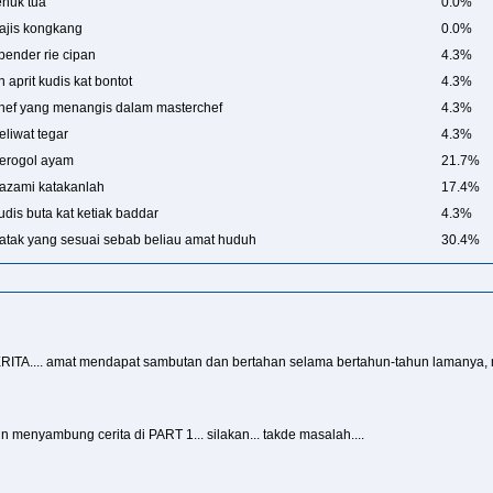
enuk tua
0.0%
ajis kongkang
0.0%
pender rie cipan
4.3%
n aprit kudis kat bontot
4.3%
hef yang menangis dalam masterchef
4.3%
eliwat tegar
4.3%
erogol ayam
21.7%
azami katakanlah
17.4%
udis buta kat ketiak baddar
4.3%
atak yang sesuai sebab beliau amat huduh
30.4%
TA.... amat mendapat sambutan dan bertahan selama bertahun-tahun lamanya,
 menyambung cerita di PART 1... silakan... takde masalah....