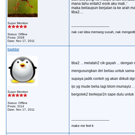
mana tahu entah2 esok aku mati..'
maka beliaupun berjalan la ke arah ma
tiba2....
Super Member
__________________
nak cari idea memang susah, nak mengedit 
Status: Offline
Posts: 2028
Date:
Nov 17, 2011
baddar
tiba2 ... melatah2 cik gayah ... dengan
mengusungkan diri beliau untuk sama-
supaya jadik contoh yg akan diikuti dgn
ijo yg mude belia lagi blom mumayiz ..
Super Member
bergolek2 berkejar2n sape dulu untuk m
Status: Offline
Posts: 3114
Date:
Nov 17, 2011
__________________
make me feel it