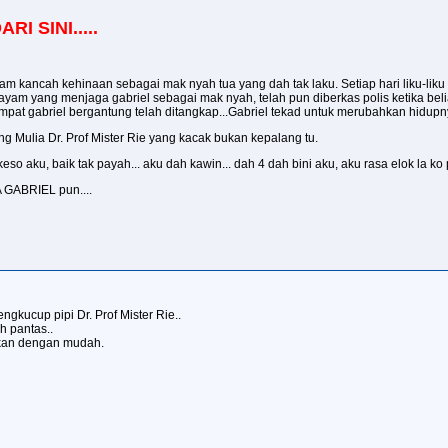
I SINI.....
m kancah kehinaan sebagai mak nyah tua yang dah tak laku. Setiap hari liku-liku
ak ayam yang menjaga gabriel sebagai mak nyah, telah pun diberkas polis ketika b
empat gabriel bergantung telah ditangkap...Gabriel tekad untuk merubahkan hidupny
g Mulia Dr. Prof Mister Rie yang kacak bukan kepalang tu.
o aku, baik tak payah... aku dah kawin... dah 4 dah bini aku, aku rasa elok la ko pe
A GABRIEL pun....
kucup pipi Dr. Prof Mister Rie..
h pantas..
hkan dengan mudah.