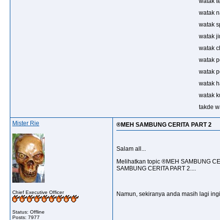
watak t
watak n
watak s
watak ji
watak c
watak p
watak p
watak h
watak k
takde w
Mister Rie
®MEH SAMBUNG CERITA PART 2
Salam all...
Melihatkan topic ®MEH SAMBUNG CERI
SAMBUNG CERITA PART 2....
Chief Executive Officer
Namun, sekiranya anda masih lagi ingin
Status: Offline
Posts: 7977