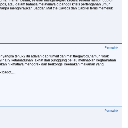
numan harian beliau, setelah mangaru-garu kepala selama hampir doploh
opos, atau dalam bahasa melayunya dipanggil krisis pertengahan umur,
 tanpa menghiraukan Baddar, Mat the Gaytics dan Gabriel terus memeluk
Permalink
nyangka tenuk2 itu adalah gab tunyut dan mat thegaytics,namun tidak
galir air2 ketamadunan laknat dari punggung beliau,melihatkan keghairahan
sai akan nikmatnya mengorek dan berkongsi keenakan makanan yang
badot......
Permalink