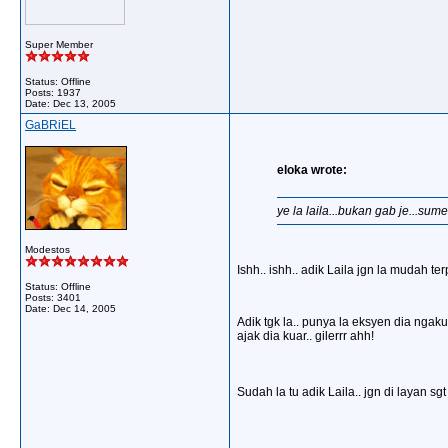
Super Member
Status: Offline
Posts: 1937
Date:
Dec 13, 2005
GaBRiEL
eloka wrote:
ye la laila...bukan gab je...sum
Modestos
Ishh.. ishh.. adik Laila jgn la mudah
Status: Offline
Posts: 3401
Date:
Dec 14, 2005
Adik tgk la.. punya la eksyen dia ngaku
ajak dia kuar.. gilerrr ahh!
Sudah la tu adik Laila.. jgn di layan sg
__________________