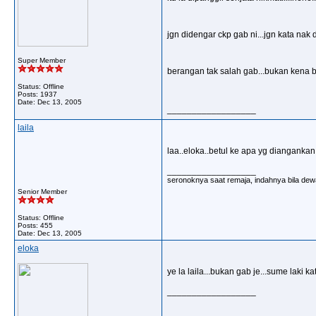
jgn didengar ckp gab ni...jgn kata nak
Super Member
berangan tak salah gab...bukan kena b
Status: Offline
Posts: 1937
Date:
Dec 13, 2005
__________________
laila
laa..eloka..betul ke apa yg diangankan
__________________
seronoknya saat remaja, indahnya bila dewa
Senior Member
Status: Offline
Posts: 455
Date:
Dec 13, 2005
eloka
ye la laila...bukan gab je...sume laki k
__________________