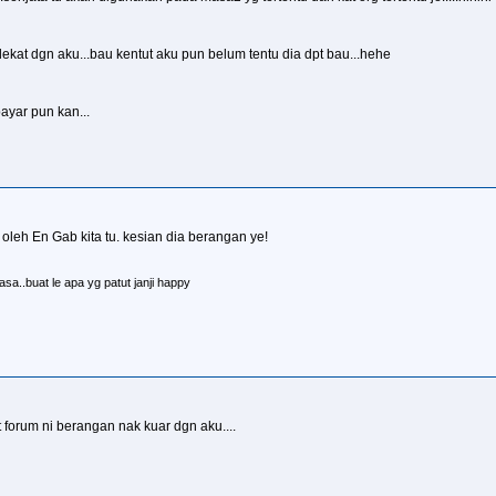
 dekat dgn aku...bau kentut aku pun belum tentu dia dpt bau...hehe
ayar pun kan...
 oleh En Gab kita tu. kesian dia berangan ye!
sa..buat le apa yg patut janji happy
at forum ni berangan nak kuar dgn aku....