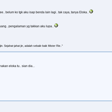
ee.. belum ko tgk aku isap benda lain lagi.. tak caya, tanya Eloka..
luang.. pengalaman yg takkan aku lupa..
n. Sejahat-jahat jin, adalah sebaik-baik Mister Rie.."
nakan eloka tu.. sian dia...