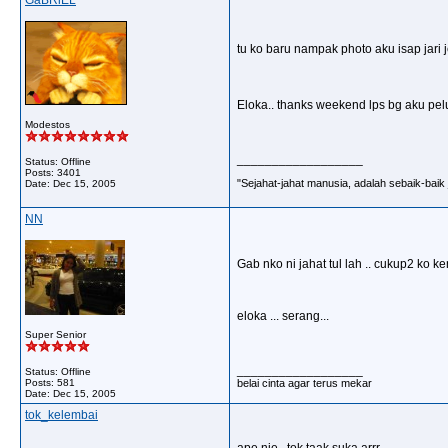
GaBRiEL
tu ko baru nampak photo aku isap jari j
Eloka.. thanks weekend lps bg aku pe
Modestos
__________________
Status: Offline
Posts: 3401
"Sejahat-jahat manusia, adalah sebaik-baik ji
Date:
Dec 15, 2005
NN
Gab nko ni jahat tul lah .. cukup2 ko ke
eloka ... serang...
Super Senior
__________________
Status: Offline
Posts: 581
belai cinta agar terus mekar
Date:
Dec 15, 2005
tok_kelembai