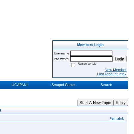
Members Login
Username
Login
Password
Remember Me
New Member
Lost Account Info?
UCAPAN!!
Sempoi Game
Search
Start A New Topic
Reply
)
Permalink