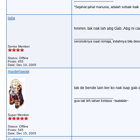
"Sejahat-jahat manusia, adalah sebaik-baik ji
laila
hmmm..tak nak lah abg Gab..Abg ni cam t
__________________
seronoknya saat remaja, indahnya bila dewa
Senior Member
Status: Offline
Posts: 455
Date:
Dec 14, 2005
masterlawak
tak de bende lain ker ko nak isap gab.ais
__________________
gua tak leh tahan ketawa ~laalalala~
Super Member
Status: Offline
Posts: 545
Date:
Dec 15, 2005