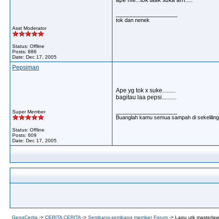
ape nie...tok taak suka arrr.....
__________________
tok dan nenek
Asst Moderator
Status: Offline
Posts: 886
Date:
Dec 17, 2005
Pepsiman
Ape yg tok x suke.........
bagitau laa pepsi..........
__________________
Super Member
Buanglah kamu semua sampah di sekeliling ka
Status: Offline
Posts: 609
Date:
Dec 17, 2005
GengCerita
->
CERITA CERITA
->
Sembang-sembang member Forum
->
Lagu utk masterlawak