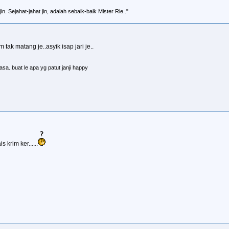
n. Sejahat-jahat jin, adalah sebaik-baik Mister Rie.."
ak matang je..asyik isap jari je..
sa..buat le apa yg patut janji happy
 krim ker......