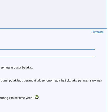
Permalink
 semua tu dusta belaka..
ng2 bunyi pulak tuu.. perangai tak senonoh, ada hati ckp aku perasan syok nak
 abang kita set time yeee..