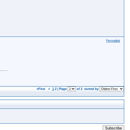
Permalink
......
«First
<
1
2 | Page
of 2
sorted by
Subscribe