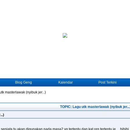
Blog Geng
Kalendar
Post Terkini
tk masterlawak (nyibuk jer...)
TOPIC: Lagu utk masterlawak (nyibuk jer...
..)
...senjata tu akan digunakan pada masa2 yg tertentu dan kat org tertentu je.....hihihi