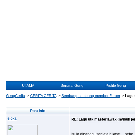
UTAMA
Senarai Geng
Profile Geng
GengCerita
->
CERITA CERITA
->
Sembang-sembang member Forum
->
Lagu u
Post Info
eloka
RE: Lagu utk masterlawak (nyibuk jer.
itu la dipanggil senjata hikmat.....hehe