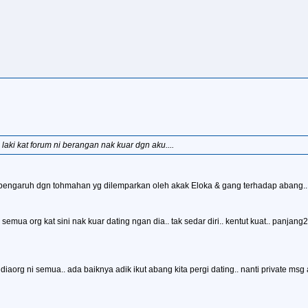
e laki kat forum ni berangan nak kuar dgn aku....
 terpengaruh dgn tohmahan yg dilemparkan oleh akak Eloka & gang terhadap abang..
 semua org kat sini nak kuar dating ngan dia.. tak sedar diri.. kentut kuat.. panja
t diaorg ni semua.. ada baiknya adik ikut abang kita pergi dating.. nanti private msg