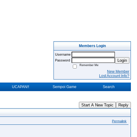
Members Login
Username
Login
Password
Remember Me
New Member
Lost Account Info?
UCAPAN!!
Sempoi Game
Search
Start A New Topic
Reply
Permalink