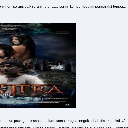
m-filem seram, baik seram horor atau seram komedi (buatan pengarah2 tempatan) dit
keluar kat pawagam masa dulu, baru semalam gua tengok sebab disiarkan kat tv3.