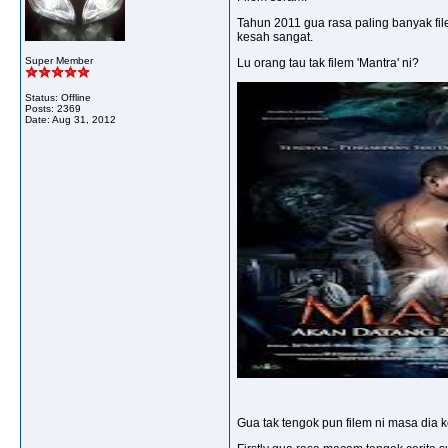
Tahun 2011 gua rasa paling banyak file
kesah sangat.
Super Member
Lu orang tau tak filem 'Mantra' ni?
Status: Offline
Posts: 2369
Date:
Aug 31, 2012
Gua tak tengok pun filem ni masa dia 