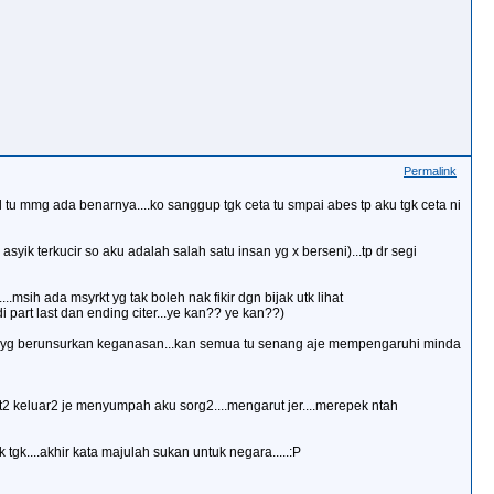
Permalink
l tu mmg ada benarnya....ko sanggup tgk ceta tu smpai abes tp aku tgk ceta ni
asyik terkucir so aku adalah salah satu insan yg x berseni)...tp dr segi
h ada msyrkt yg tak boleh nak fikir dgn bijak utk lihat
part last dan ending citer...ye kan?? ye kan??)
cite2 yg berunsurkan keganasan...kan semua tu senang aje mempengaruhi minda
st2 keluar2 je menyumpah aku sorg2....mengarut jer....merepek ntah
k....akhir kata majulah sukan untuk negara.....:P