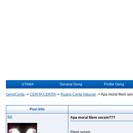
UTAMA
Senarai Geng
Profile Geng
GengCerita
->
CERITA CERITA
->
Ruang Cerita Hiburan
->
Apa moral filem se
Post Info
Ijoi
Apa moral filem seram???
Filem seram.