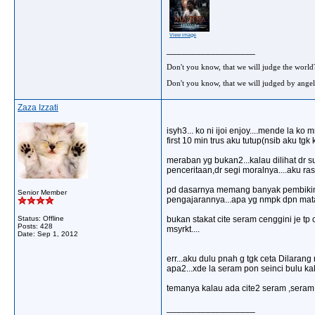
View image
__________________
Don't you know, that we will judge the world
Don't you know, that we will judged by angel
Zaza Izzati
isyh3... ko ni ijoi enjoy....mende la 
first 10 min trus aku tutup(nsib aku tgk 
meraban yg bukan2...kalau dilihat dr su
penceritaan,dr segi moralnya....aku r
pd dasarnya memang banyak pembikin fi
Senior Member
pengajarannya...apa yg nmpk dpn mata i
Status: Offline
bukan stakat cite seram cenggini je t
Posts: 428
msyrkt....
Date:
Sep 1, 2012
err...aku dulu pnah g tgk ceta Dilaran
apa2...xde la seram pon seinci bulu ka
temanya kalau ada cite2 seram ,seram 
__________________