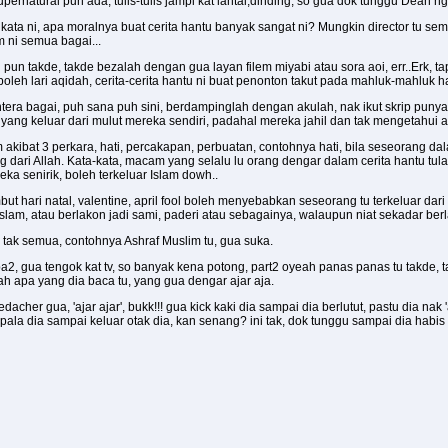
upernatural pun ada, tulis-tulis jampi kat lantai,dinding, so gua dok tunggu Dean 
ak kata ni, apa moralnya buat cerita hantu banyak sangat ni? Mungkin director tu 
em ni semua bagai...
pun takde, takde bezalah dengan gua layan filem miyabi atau sora aoi, err..Erk, tap
 boleh lari aqidah, cerita-cerita hantu ni buat penonton takut pada mahluk-mahluk 
tera bagai, puh sana puh sini, berdampinglah dengan akulah, nak ikut skrip punya
 yang keluar dari mulut mereka sendiri, padahal mereka jahil dan tak mengetahui a
 akibat 3 perkara, hati, percakapan, perbuatan, contohnya hati, bila seseorang d
tang dari Allah. Kata-kata, macam yang selalu lu orang dengar dalam cerita hantu t
ka senirik, boleh terkeluar Islam dowh..
hari natal, valentine, april fool boleh menyebabkan seseorang tu terkeluar dari
lam, atau berlakon jadi sami, paderi atau sebagainya, walaupun niat sekadar berl
pi tak semua, contohnya Ashraf Muslim tu, gua suka.
, gua tengok kat tv, so banyak kena potong, part2 oyeah panas panas tu takde, tapi
tah apa yang dia baca tu, yang gua dengar ajar aja.
cher gua, 'ajar ajar', bukk!!! gua kick kaki dia sampai dia berlutut, pastu dia nak 'aj
kepala dia sampai keluar otak dia, kan senang? ini tak, dok tunggu sampai dia habi