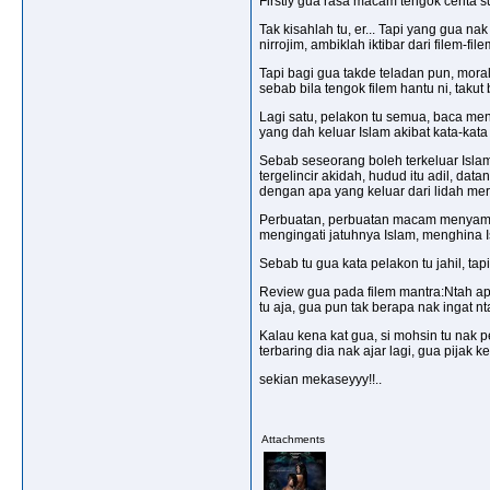
Firstly gua rasa macam tengok cerita s
Tak kisahlah tu, er... Tapi yang gua n
nirrojim, ambiklah iktibar dari filem-fil
Tapi bagi gua takde teladan pun, moral 
sebab bila tengok filem hantu ni, takut
Lagi satu, pelakon tu semua, baca men
yang dah keluar Islam akibat kata-kata
Sebab seseorang boleh terkeluar Islam
tergelincir akidah, hudud itu adil, da
dengan apa yang keluar dari lidah mere
Perbuatan, perbuatan macam menyambut 
mengingati jatuhnya Islam, menghina Is
Sebab tu gua kata pelakon tu jahil, ta
Review gua pada filem mantra:Ntah apa2
tu aja, gua pun tak berapa nak ingat n
Kalau kena kat gua, si mohsin tu nak peda
terbaring dia nak ajar lagi, gua pijak 
sekian mekaseyyy!!..
Attachments