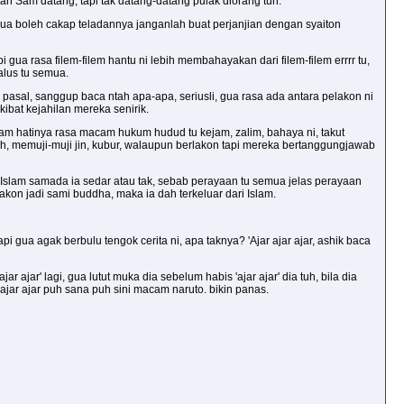
ngan Sam datang, tapi tak datang-datang pulak diorang tuh.
semua boleh cakap teladannya janganlah buat perjanjian dengan syaiton
i gua rasa filem-filem hantu ni lebih membahayakan dari filem-filem errrr tu,
halus tu semua.
 pasal, sanggup baca ntah apa-apa, seriusli, gua rasa ada antara pelakon ni
kibat kejahilan mereka senirik.
alam hatinya rasa macam hukum hudud tu kejam, zalim, bahaya ni, takut
ulah, memuji-muji jin, kubur, walaupun berlakon tapi mereka bertanggungjawab
 Islam samada ia sedar atau tak, sebab perayaan tu semua jelas perayaan
akon jadi sami buddha, maka ia dah terkeluar dari Islam.
 gua agak berbulu tengok cerita ni, apa taknya? 'Ajar ajar ajar, ashik baca
ar ajar' lagi, gua lutut muka dia sebelum habis 'ajar ajar' dia tuh, bila dia
s ajar ajar puh sana puh sini macam naruto. bikin panas.