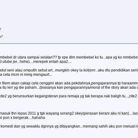
?
s?
ko mmbebel dr utara sampai selatan?? tp xpe dlm membebel ko tu...apa yg ko mmbebe
kt utube jer...hehe)....merepek entah apa2....
dut seni atau omputih sebut art...mungkin okey la kot(errr...aku dlu pendidikan seni 
asa ceta mcm ni mmg mengaurt...
lem akan cakap ceta cenggini akan ada pekdahnya,pengajarannya tp haraamm....msi
tu lerr yg die paham...(biasanya kan pengajarannya/moral of the story akan ada di 
p cite2 yg berunsurkan kegangsteran para remaja yg tak berapa nak baligh tu...,
g masuk thn lepas 2011 g tgk wayang sorang2 okey(perasan berani aku ni kan)....la
ki pon x bergerak....hahaha
komedi dan yg sewaktu dgnnya yg ditayangkan...memang sahih aku pon meluat nk tg