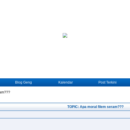
Blog Geng
Kalendar
Post Terkini
ram???
TOPIC: Apa moral filem seram???