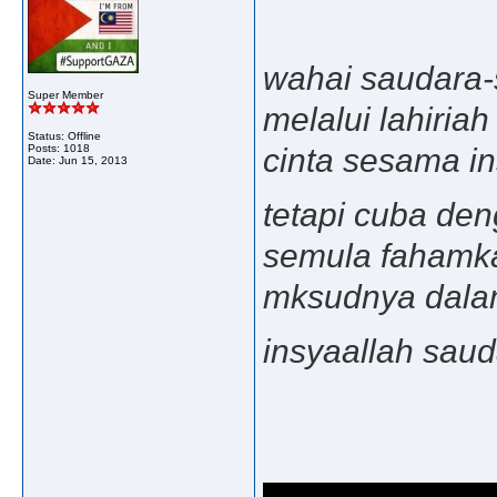
wahai saudara-s
Super Member
melalui lahiria
Status: Offline
cinta sesama ins
Posts: 1018
Date:
Jun 15, 2013
tetapi cuba den
semula fahamk
mksudnya dalam.
insyaallah saud