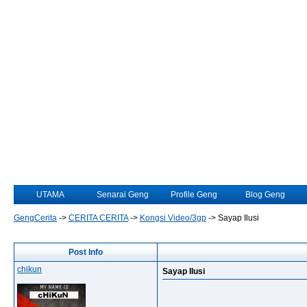
UTAMA
Senarai Geng
Profile Geng
Blog Geng
GengCerita
->
CERITA CERITA
->
Kongsi Video/3gp
->
Sayap Ilusi
Post Info
chikun
Sayap Ilusi