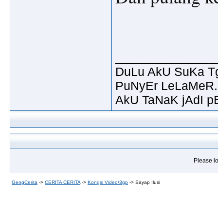
_____________
DuLu AkU SuKa T
PuNyEr LeLaMeR.
AkU TaNaK jAdI p
Please lo
GengCerita
->
CERITA CERITA
->
Kongsi Video/3gp
->
Sayap Ilusi