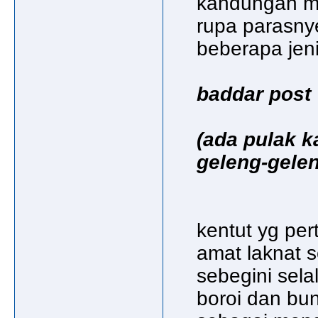
kandungan mo
rupa parasnye
beberapa jenis
baddar post
(ada pulak kaj
geleng-gelen
kentut yg pe
amat laknat s
sebegini sela
boroi dan bun