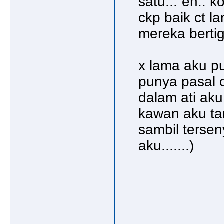
satu...`eh.. k
ckp baik ct la
mereka bertiga
x lama aku pu
punya pasal o
dalam ati aku.
kawan aku tan
sambil tersen
aku.......)