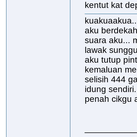
kentut kat dep
kuakuaakua..h
aku berdekah2
suara aku... m
lawak sungguh
aku tutup pint
kemaluan memb
selisih 444 g
idung sendiri
penah cikgu ajo
__________