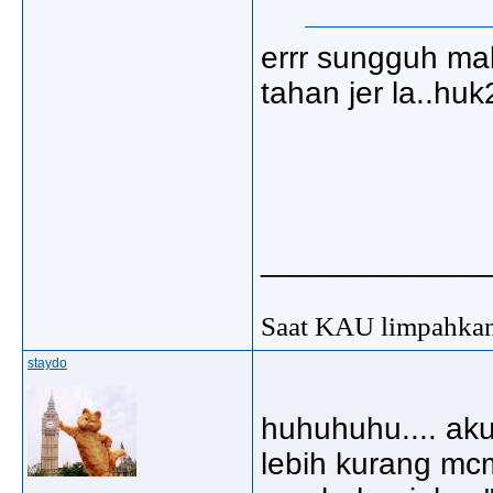
errr sungguh malu
tahan jer la..huk2
_____________
Saat KAU limpahkan
staydo
huhuhuhu.... aku 
lebih kurang mcm 