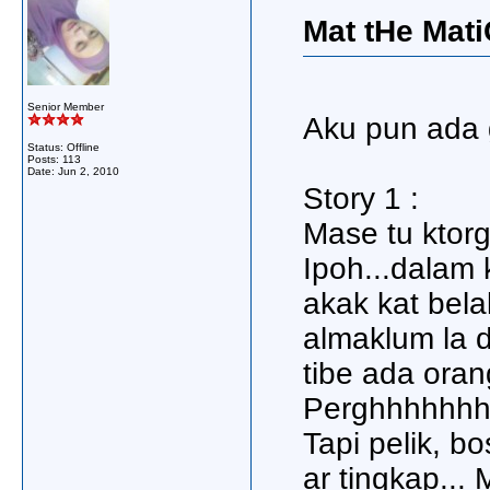
Mat tHe Mati
Senior Member
Aku pun ada g
Status: Offline
Posts: 113
Date:
Jun 2, 2010
Story 1 :
Mase tu ktorg
Ipoh...dalam 
akak kat bel
almaklum la 
tibe ada ora
Perghhhhhhh
Tapi pelik, b
ar tingkap...