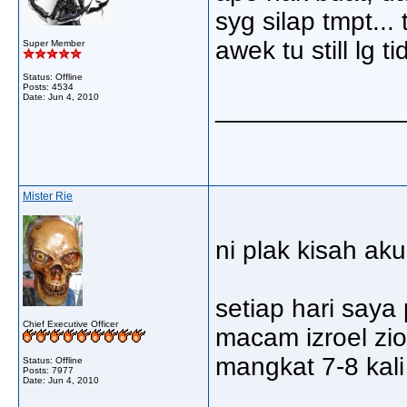
syg silap tmpt...
awek tu still lg t
Super Member
Status: Offline
Posts: 4534
Date:
Jun 4, 2010
_____________
Mister Rie
ni plak kisah aku
setiap hari saya 
Chief Executive Officer
macam izroel zio
mangkat 7-8 kali
Status: Offline
Posts: 7977
Date:
Jun 4, 2010