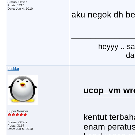
Status: Offline
Posts: 1715
Date:
Jun 4, 2010
aku negok dh be
_____________
heyyy .. s
dar
baddar
ucop_vm wro
Super Member
kentut terba
Status: Offline
enam peratu
Posts: 3114
Date:
Jun 5, 2010