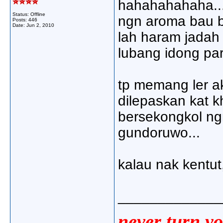
hahahahahaha....
Status: Offline
ngn aroma bau 
Posts: 446
Date:
Jun 2, 2010
lah haram jadah
lubang idong pa
tp memang ler a
dilepaskan kat 
bersekongkol ng
gundoruwo...
kalau nak kentut, 
_____________
never turn yo