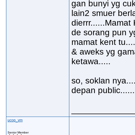
gan bunyi yg cu
lain2 smuer berl
dierrr......Mamat
de sorang pun yg
mamat kent tu..
& aweks yg gama
ketawa.....
so, soklan nya..
depan public......
_____________
ucop_vm
Senior Member