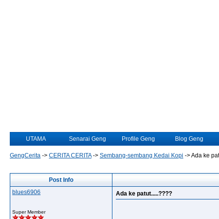
UTAMA
Senarai Geng
Profile Geng
Blog Geng
GengCerita
->
CERITA CERITA
->
Sembang-sembang Kedai Kopi
->
Ada ke pat
Post Info
blues6906
Ada ke patut.....????
Super Member