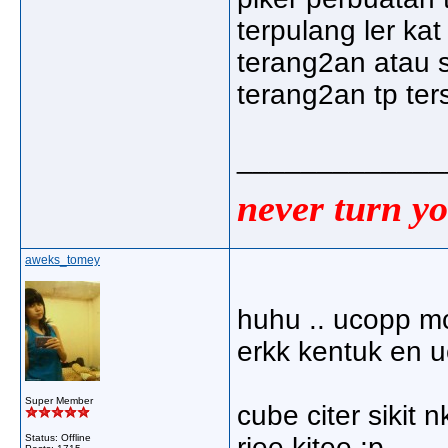
terpulang ler kat
terang2an atau 
terang2an tp ter
_____________
never turn yo
aweks_tomey
huhu .. ucopp mc
erkk kentuk en 
Super Member
cube citer sikit 
Status: Offline
riee kitee ;p