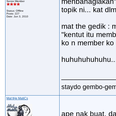
menbahagiakan" ta
Senior Member
topik ni... kat dl
Status: Offline
Posts: 227
Date:
Jun 3, 2010
mat the gedik :
"kentut itu mem
ko n member ko t
huhuhuhuhuhu.....
_____________
staydo gembo-gembo
Mat tHe MatiCs
ape nak buat, da