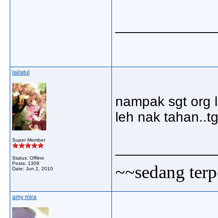
_____________
lailatul
nampak sgt org l
leh nak tahan..t
Super Member
_____________
Status: Offline
Posts: 1309
~~sedang terp
Date:
Jun 2, 2010
amy mira