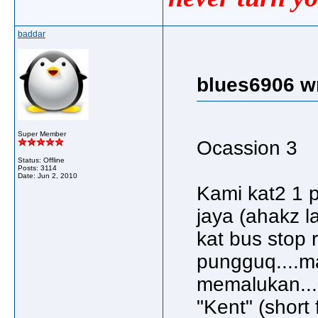
baddar
blues6906 w
Super Member
Ocassion 3
Status: Offline
Posts: 3114
Date:
Jun 2, 2010
Kami kat2 1 p
jaya (ahakz l
kat bus stop
pungguq....ma
memalukan...
"Kent" (short 