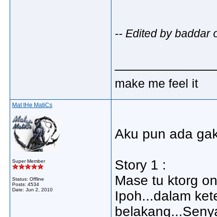
-- Edited by badda
_____________
make me feel it
Mat tHe MatiCs
Aku pun ada gak 
Story 1 :
Super Member
Mase tu ktorg on
Status: Offline
Posts: 4534
Date:
Jun 2, 2010
Ipoh...dalam ket
belakang...Seny