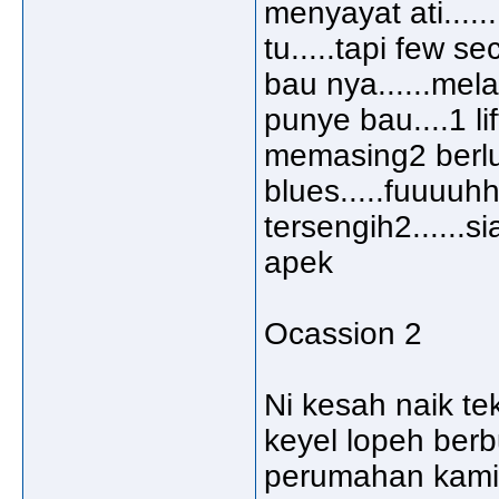
menyayat ati......
tu.....tapi few s
bau nya......mela
punye bau....1 li
memasing2 berlu
blues.....fuuuuh
tersengih2......
apek
Ocassion 2
Ni kesah naik tek
keyel lopeh berb
perumahan kami.