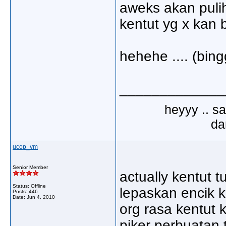
aweks akan pulihk
kentut yg x kan 
hehehe .... (bi
_____________
heyyy .. s
dar
ucop_vm
Senior Member
actually kentut tu
Status: Offline
lepaskan encik k
Posts: 446
Date:
Jun 4, 2010
org rasa kentut k
piker perbuatan