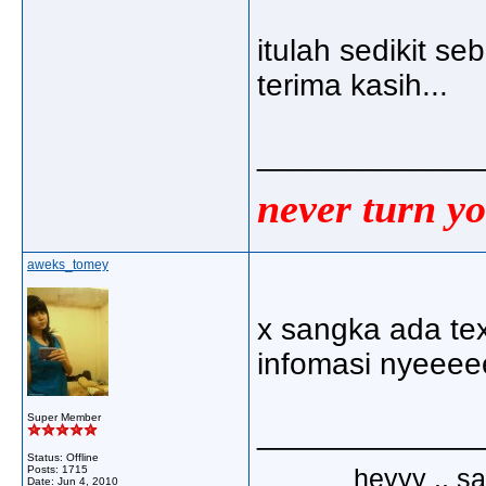
itulah sedikit se
terima kasih...
_____________
never turn yo
aweks_tomey
x sangka ada tex
infomasi nyeeee
Super Member
_____________
Status: Offline
heyyy .. s
Posts: 1715
Date:
Jun 4, 2010