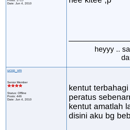
Posts: 1715
Date:
Jun 4, 2010
_____________
heyyy .. s
dar
ucop_vm
Senior Member
kentut terbahag
Status: Offline
peratus sebenar
Posts: 446
Date:
Jun 4, 2010
kentut amatlah l
disini aku bg beb