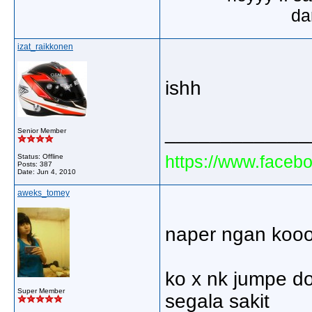
dar
izat_raikkonen
ishh
_____________
Senior Member
https://www.faceb
Status: Offline
Posts: 387
Date:
Jun 4, 2010
aweks_tomey
naper ngan kooo
ko x nk jumpe do
Super Member
segala sakit