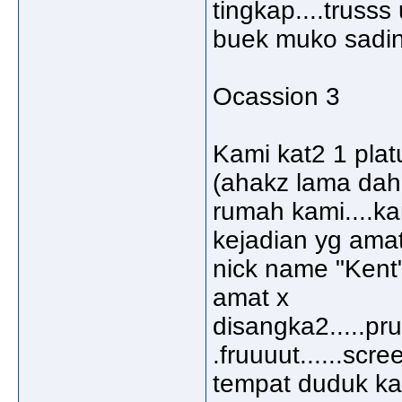
tingkap....truss
buek muko sadin 
Ocassion 3
Kami kat2 1 platu
(ahakz lama dah 
rumah kami....ka
kejadian yg ama
nick name "Kent" 
amat x
disangka2.....pruu
.fruuuut......scr
tempat duduk kat