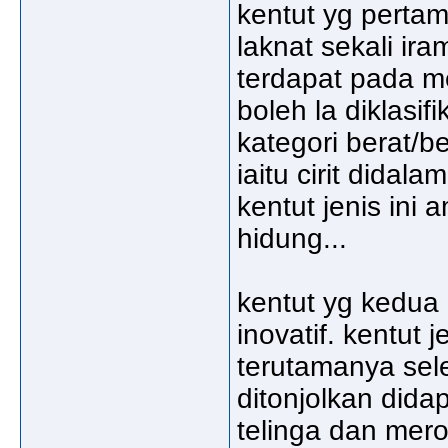
kentut yg perta
laknat sekali ir
terdapat pada me
boleh la diklasi
kategori berat/b
iaitu cirit didala
kentut jenis ini
hidung...
kentut yg kedua b
inovatif. kentut j
terutamanya sel
ditonjolkan did
telinga dan mero