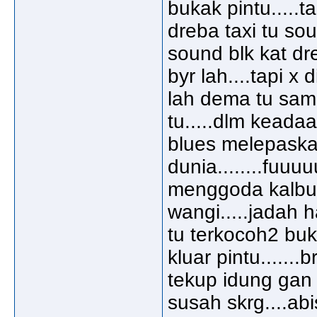
bukak pintu.....ta
dreba taxi tu sou
sound blk kat dr
byr lah....tapi x
lah dema tu sam
tu.....dlm keada
blues melepaskan
dunia........fuuu
menggoda kalbu.
wangi.....jadah 
tu terkocoh2 buka
kluar pintu......
tekup idung gan 
susah skrg....abi