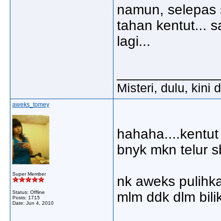
namun, selepas 
tahan kentut... 
lagi...
_____________
Misteri, dulu, kini
aweks_tomey
hahaha....kentut 
bnyk mkn telur s
Super Member
nk aweks pulihka
Status: Offline
mlm ddk dlm bil
Posts: 1715
Date:
Jun 4, 2010