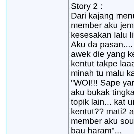
Story 2 :
Dari kajang men
member aku jemp
kesesakan lalu li
Aku da pasan....
awek die yang ke
kentut takpe laaa
minah tu malu ka
"WOI!!! Sape yan
aku bukak tingka
topik lain... ka
kentut?? mati2 a
member aku sound
bau haram"...