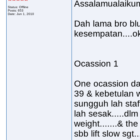
Assalamualaikum
Status: Offline
Posts: 653
Date:
Jun 1, 2010
Dah lama bro blue
kesempatan....ok
Ocassion 1
One ocassion day
39 & kebetulan w
sungguh lah staff
lah sesak.....dlm 
weight.......& th
sbb lift slow sgt.