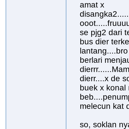
amat x
disangka2.....p
ooot.....fruuu
se pjg2 dari 
bus dier terk
lantang....br
berlari menja
dierrr......M
dierr....x de 
buek x konal
beb....penum
melecun kat d
so, soklan n