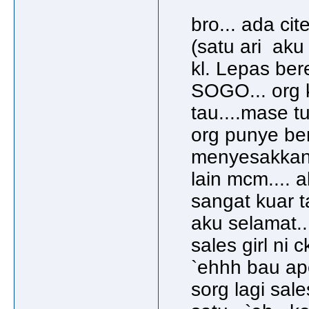
bro... ada cite 
(satu ari ak
kl. Lepas bere
SOGO... org 
tau....mase tu
org punye be
menyesakkan j
lain mcm.... 
sangat kuar ta
aku selamat...
sales girl ni ck
`ehhh bau ap
sorg lagi sale