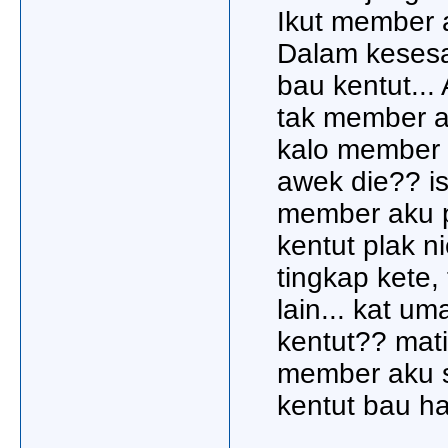
Ikut member a
Dalam kesesaka
bau kentut...
tak member ak
kalo member a
awek die?? is
member aku p
kentut plak n
tingkap kete,
lain... kat 
kentut?? mati
member aku so
kentut bau ha