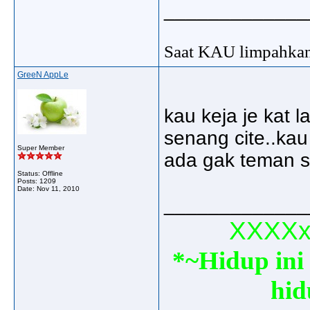
_____________
Saat KAU limpahkan
GreeN AppLe
kau keja je kat l
senang cite..kau
Super Member
ada gak teman si
Status: Offline
Posts: 1209
Date:
Nov 11, 2010
_____________
XXXXxx
*~Hidup ini 
hid