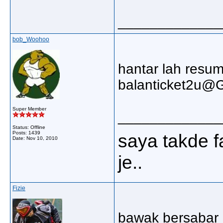
_____________
bob_Woohoo
hantar lah resum
balanticket2u
Super Member
_____________
Status: Offline
Posts: 1439
saya takde
Date:
Nov 10, 2010
je..
Fizie
bawak bersabar b