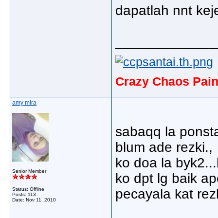
dapatlah nnt keje
_____________
Crazy Chaos Pain
amy mira
sabaqq la ponst
blum ade rezki.,
ko doa la byk2...
Senior Member
ko dpt lg baik ap
Status: Offline
pecayala kat rezk
Posts: 113
Date:
Nov 11, 2010