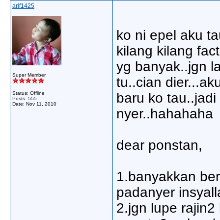
arif1425
ko ni epel aku 
kilang kilang fa
yg banyak..jgn l
Super Member
tu..cian dier...
Status: Offline
baru ko tau..jad
Posts: 555
Date:
Nov 11, 2010
nyer..hahahaha
dear ponstan,
1.banyakkan be
padanyer insyalla
2.jgn lupe rajin2