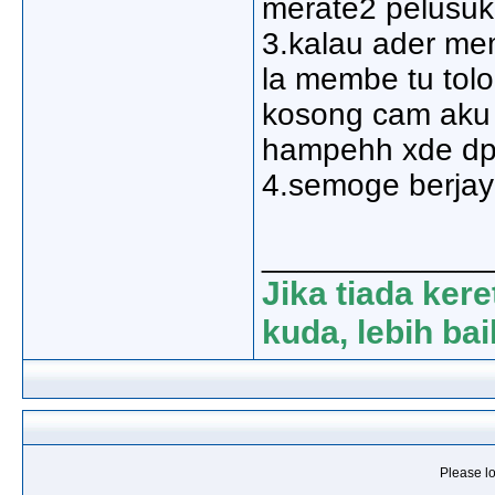
merate2 pelusuk 
3.kalau ader me
la membe tu tolom
kosong cam aku n
hampehh xde dpt 
4.semoge berjay
_____________
Jika tiada kere
kuda, lebih bai
Please lo