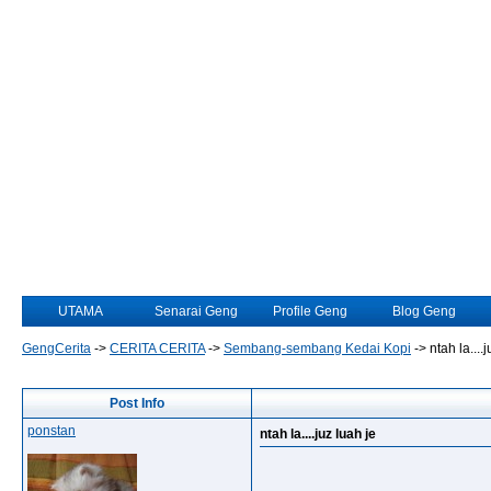
UTAMA
Senarai Geng
Profile Geng
Blog Geng
GengCerita
->
CERITA CERITA
->
Sembang-sembang Kedai Kopi
->
ntah la....
Post Info
ponstan
ntah la....juz luah je