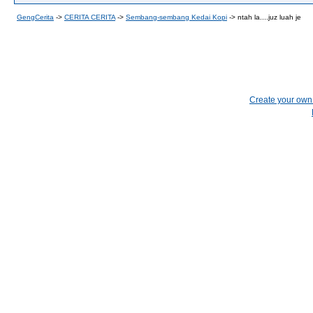
GengCerita
->
CERITA CERITA
->
Sembang-sembang Kedai Kopi
->
ntah la....juz luah je
Create your ow