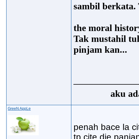
sambil berkata.
the moral histor
Tak mustahil tu
pinjam kan...
_____________
aku ada
GreeN AppLe
penah bace la cit
tp cite die panja