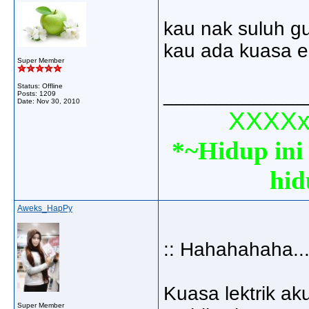
kau nak suluh g
kau ada kuasa el
Super Member
Status: Offline
_____________
Posts: 1209
Date:
Nov 30, 2010
XXXXxx
*~Hidup ini 
hid
Aweks_HapPy
:: Hahahahaha...
Kuasa lektrik aku
Super Member