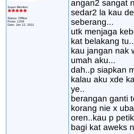
angan2 sangat na
Super Member
sedar2 la kau de
Status: Offline
seberang...
Posts: 1209
Date:
Jan 12, 2011
utk menjaga keb
kat belakang tu..
kau jangan nak w
umah aku...
dah..p siapkan 
kalau aku xde k
ye..
berangan ganti t
korang nie x uba
oren..kau p petik
bagi kat aweks n