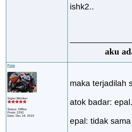
ishk2..
_____________
aku ada
Fizie
maka terjadilah 
Super Member
atok badar: epa
Status: Offline
Posts: 2292
Date:
Dec 19, 2010
epal: tidak sama 