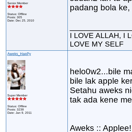
Senior Member
padang bola ke,
Status: Offline
Posts: 305
Date:
Dec 25, 2010
_____________
I LOVE ALLAH, I
LOVE MY SELF
Aweks_HapPy
helo0w2...bile m
bile lak apple ke
Setahu aweks nie
Super Member
tak ada kene me
Status: Offline
Posts: 3238
Date:
Jan 9, 2011
Aweks :: Applee!