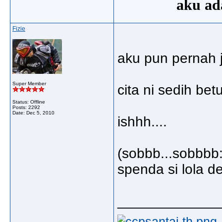
aku ada
Fizie
aku pun pernah j
Super Member
cita ni sedih betul
Status: Offline
Posts: 2292
Date:
Dec 5, 2010
ishhh....
(sobbb...sobbbb
spenda si lola 
_____________