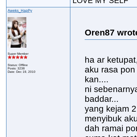
LOVE MY SELF
Aweks_HapPy
Oren87 wrot
Super Member
ha ar ketupat
Status: Offline
aku rasa pon 
Posts: 3238
Date:
Dec 19, 2010
kan....
ni sebenarnya
baddar...
yang kejam 
menyibuk aku
dah ramai pon