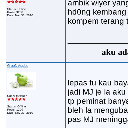
ambik wiyer yan
Status: Offline
hd0ng kembang k
Posts: 3238
Date:
Nov 30, 2010
kompem terang t
_____________
aku ada
GreeN AppLe
lepas tu kau baya
jadi MJ je la aku
Super Member
tp peminat banya
Status: Offline
bleh la mengubat
Posts: 1209
Date:
Nov 30, 2010
pas MJ meningg