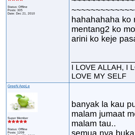
~~~~~~~~~~~~~
Status: Offline
~~~~~~~~~~~~~
Posts: 305
Date:
Dec 21, 2010
hahahahaha ko ni
mentang2 ko mode
arini ko keje p
_____________
I LOVE ALLAH, I
LOVE MY SELF
GreeN AppLe
banyak la kau p
malam jumaat mc
Super Member
malam tau..
Status: Offline
semua nya buka 
Posts: 1209