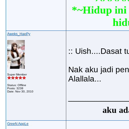
*~Hidup ini 
hid
Aweks_HapPy
:: Uish....Dasat t
Nak aku jadi pen
Super Member
Alallala...
Status: Offline
Posts: 3238
Date:
Nov 30, 2010
_____________
aku ada
GreeN AppLe