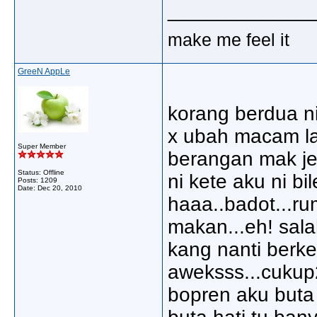
_____________
make me feel it
GreeN AppLe
korang berdua ni
x ubah macam lab
Super Member
berangan mak jen
Status: Offline
ni kete aku ni bil
Posts: 1209
Date:
Dec 20, 2010
haaa..badot...ru
makan...eh! sala
kang nanti berke
aweksss...cukup2
bopren aku buta 