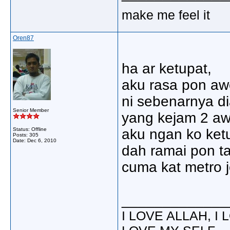
make me feel it
Oren87
ha ar ketupat,
aku rasa pon awek
ni sebenarnya di
Senior Member
yang kejam 2 aw
Status: Offline
aku ngan ko ket
Posts: 305
Date:
Dec 6, 2010
dah ramai pon ta
cuma kat metro j
_____________
I LOVE ALLAH, I