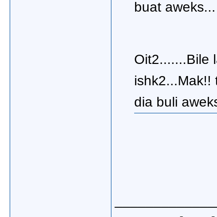
buat aweks...
Oit2.......Bil
ishk2...Mak!! 
dia buli aweks
_____________