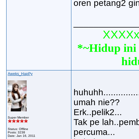
oren petang2 gin
_____________
XXXXxx
*~Hidup ini 
hid
Aweks_HapPy
huhuhh...........
umah nie??
Erk..pelik2...
Super Member
Tak pe lah..pemb
Status: Offline
percuma...
Posts: 3238
Date:
Jan 16, 2011