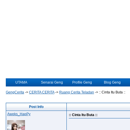
UTAMA
Senarai Geng
Profile Geng
Blog Geng
GengCerita
->
CERITA CERITA
->
Ruang Cerita Teladan
->
:: Cinta Itu Buta ::
Post Info
Aweks_HapPy
:: Cinta Itu Buta ::