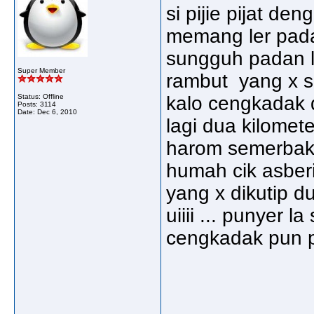
si pijie pijat den
memang ler pada
sungguh padan l
Super Member
rambut yang x s
Status: Offline
kalo cengkadak 
Posts: 3114
Date:
Dec 6, 2010
lagi dua kilomet
harom semerbak 
humah cik asber
yang x dikutip d
uiiii ... punyer l
cengkadak pun p
_____________