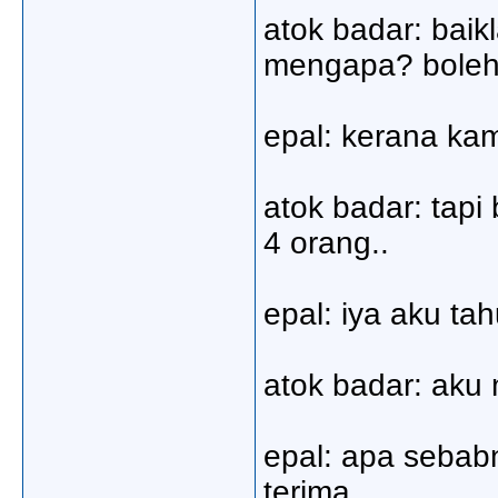
atok badar: baik
mengapa? boleh 
epal: kerana ka
atok badar: tap
4 orang..
epal: iya aku ta
atok badar: aku
epal: apa sebabn
terima..