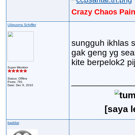
Crazy Chaos Pain
Uilquorra Schiffer
sungguh ikhlas s
gak geng yg seat
kite berpelok2 pi
Super Member
Status: Offline
_____________
Posts: 791
Date:
Dec 6, 2010
[saya 
baddar