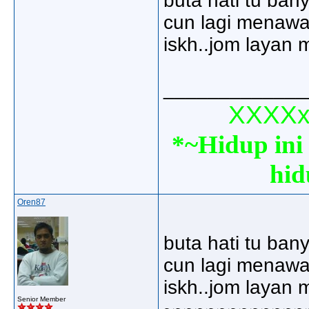
buta hati tu ban
cun lagi menawan
iskh..jom layan m
_____________
XXXXxx
*~Hidup ini 
hid
Oren87
buta hati tu ban
cun lagi menawan
iskh..jom layan m
Senior Member