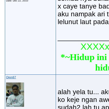
Date:
Dec 22, 2010
x caye tanye bad
aku nampak ari 
lelunut laut pada 
_____________
XXXXxx
*~Hidup ini 
hid
Oren87
alah yela tu... 
ko keje ngan aw
sudah2 lah tu ap