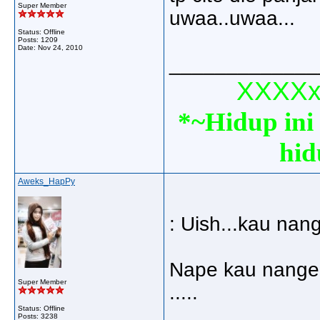
Super Member
uwaa..uwaa...
Status: Offline
Posts: 1209
Date:
Nov 24, 2010
_____________
XXXXxx
*~Hidup ini 
hid
Aweks_HapPy
: Uish...kau nang
Nape kau nangeh
Super Member
.....
Status: Offline
...
Posts: 3238