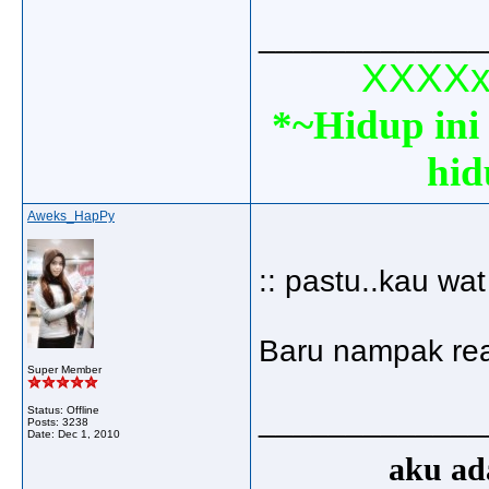
_____________
XXXXxx
*~Hidup ini 
hid
Aweks_HapPy
:: pastu..kau wa
Baru nampak real 
Super Member
Status: Offline
_____________
Posts: 3238
Date:
Dec 1, 2010
aku ada