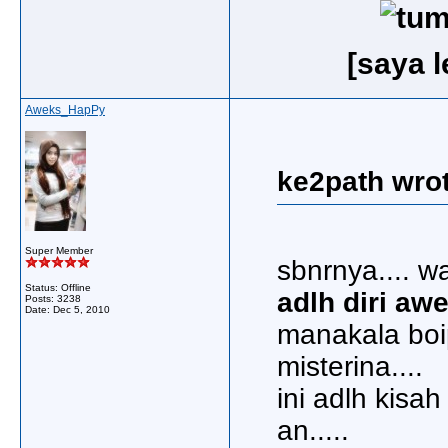
[saya 
Aweks_HapPy
ke2path wrot
Super Member
sbnrnya.... wa
Status: Offline
adlh diri awe
Posts: 3238
Date:
Dec 5, 2010
manakala boip
misterina....
ini adlh kisa
an.....