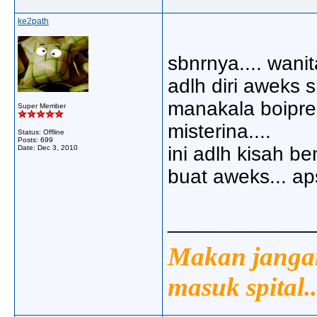
ke2path
sbnrnya.... wanit
adlh diri aweks sn
manakala boipren
Super Member
misterina....
Status: Offline
Posts: 699
ini adlh kisah be
Date:
Dec 3, 2010
buat aweks... ap
_____________
Makan jangan
masuk spital..