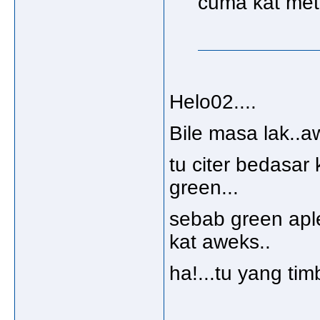
cuma kat metr
Helo02....
Bile masa lak..aw
tu citer bedasa
green...
sebab green aple 
kat aweks..
ha!...tu yang timb