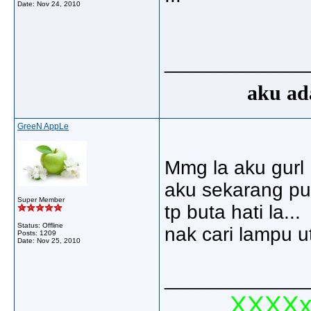
Date:
Nov 24, 2010
_____________
aku ada
GreeN AppLe
Mmg la aku gurl .
aku sekarang pun
Super Member
tp buta hati la...
Status: Offline
nak cari lampu u
Posts: 1209
Date:
Nov 25, 2010
_____________
XXXXxx