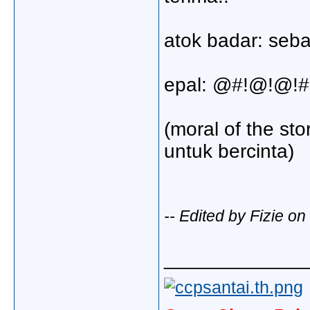
atok badar: seba
epal: @#!@!@!#
(moral of the st
untuk bercinta)
-- Edited by Fizie 
_____________