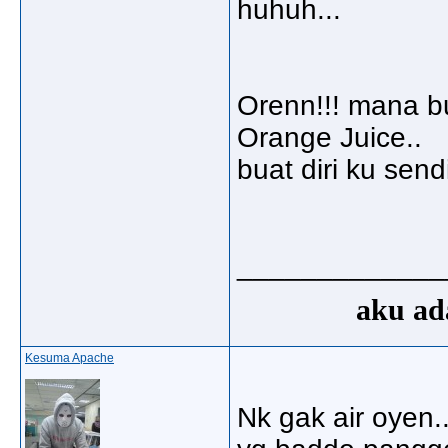
huhuh...
Orenn!!! mana b
Orange Juice..
buat diri ku sendiri.
_____________
aku ada
Kesuma Apache
Nk gak air oyen.