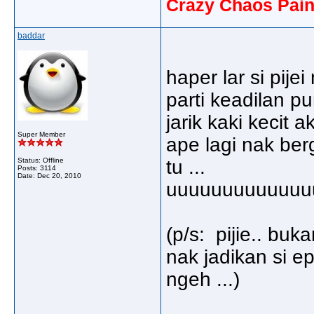
Crazy Chaos Pain
baddar
haper lar si pije
parti keadilan p
jarik kaki kecit ak
Super Member
ape lagi nak be
Status: Offline
tu ...
Posts: 3114
Date:
Dec 20, 2010
uuuuuuuuuuuuuuu
(p/s: pijie.. buk
nak jadikan si ep
ngeh ...)