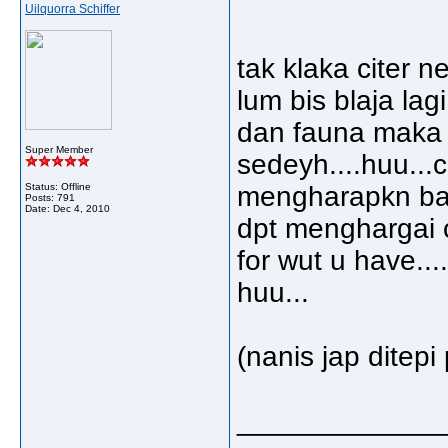
Uilquorra Schiffer
tak klaka citer n
lum bis blaja la
dan fauna maka n
Super Member
sedeyh....huu...
Status: Offline
mengharapkn bal
Posts: 791
Date:
Dec 4, 2010
dpt menghargai ci
for wut u have...
huu...
(nanis jap ditepi 
_____________