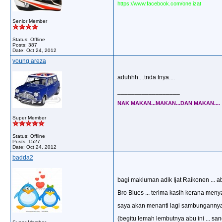
https://www.facebook.com/one.izat
Senior Member
Status: Offline
Posts: 387
Date:
Oct 24, 2012
young areza
aduhhh....tnda tnya....
__________________
NAK MAKAN...MAKAN...DAN MAKAN....
Super Member
Status: Offline
Posts: 1527
Date:
Oct 24, 2012
badda2
bagi makluman adik Ijat Raikonen ... ab
Bro Blues ... terima kasih kerana menya
saya akan menanti lagi sambungannya .
(begitu lemah lembutnya abu ini ... sa