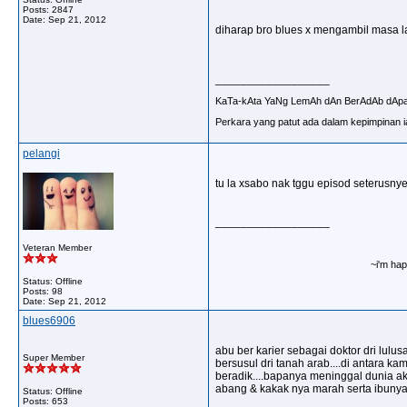
Posts: 2847
Date:
Sep 21, 2012
diharap bro blues x mengambil masa l
__________________
KaTa-kAta YaNg LemAh dAn BerAdAb dAp
Perkara yang patut ada dalam kepimpinan ia
pelangi
tu la xsabo nak tggu episod seterusny
__________________
Veteran Member
~i'm happy
Status: Offline
Posts: 98
Date:
Sep 21, 2012
blues6906
abu ber karier sebagai doktor dri lulu
Super Member
bersusul dri tanah arab....di antara k
beradik....bapanya meninggal dunia ak
abang & kakak nya marah serta ibunya ga
Status: Offline
Posts: 653