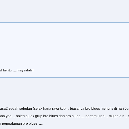
 begitu...... Insyaallah!!!
asa2 sudah sebulan (sejak haria raya kot) ... biasanya bro blues menulis di hari Jumaa
 yea ... boleh pulak grup bro blues dan bro blues .... bertemu roh ... mujahidin .. muj
 pengalaman bro blues ....