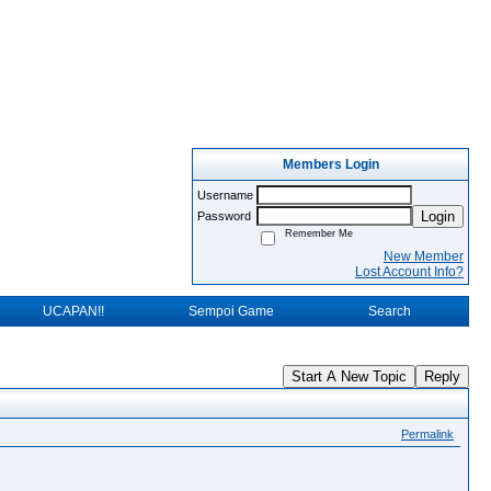
Members Login
Username
Login
Password
Remember Me
New Member
Lost Account Info?
UCAPAN!!
Sempoi Game
Search
Start A New Topic
Reply
Permalink