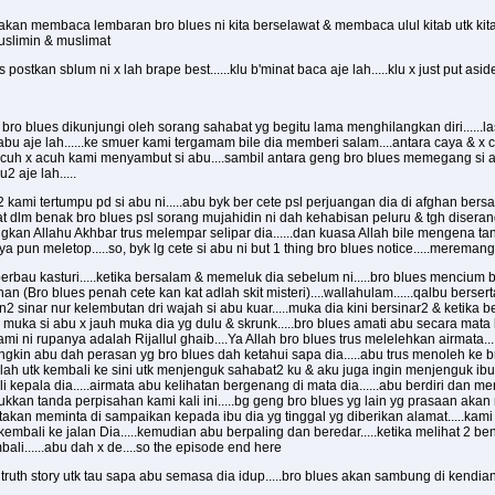
akan membaca lembaran bro blues ni kita berselawat & membaca ulul kitab utk kit
uslimin & muslimat
 postkan sblum ni x lah brape best......klu b'minat baca aje lah.....klu x just put asid
o blues dikunjungi oleh sorang sahabat yg begitu lama menghilangkan diri......las
ia abu aje lah......ke smuer kami tergamam bile dia memberi salam....antara caya & x
 acuh x acuh kami menyambut si abu....sambil antara geng bro blues memegang si ab
u2 aje lah.....
 kami tertumpu pd si abu ni.....abu byk ber cete psl perjuangan dia di afghan bers
at dlm benak bro blues psl sorang mujahidin ni dah kehabisan peluru & tgh disera
kan Allahu Akhbar trus melempar selipar dia......dan kuasa Allah bile mengena tank
 pun meletop.....so, byk lg cete si abu ni but 1 thing bro blues notice.....meremang 
berbau kasturi.....ketika bersalam & memeluk dia sebelum ni.....bro blues menciu
Bro blues penah cete kan kat adlah skit misteri)....wallahulam......qalbu bersert
n2 sinar nur kelembutan dri wajah si abu kuar.....muka dia kini bersinar2 & ketika 
an muka si abu x jauh muka dia yg dulu & skrunk.....bro blues amati abu secara mata h
ami ni rupanya adalah Rijallul ghaib....Ya Allah bro blues trus melelehkan airmata.
ungkin abu dah perasan yg bro blues dah ketahui sapa dia.....abu trus menoleh ke br
ah utk kembali ke sini utk menjenguk sahabat2 ku & aku juga ingin menjenguk ibu ku 
pala dia.....airmata abu kelihatan bergenang di mata dia......abu berdiri dan men
ukkan tanda perpisahan kami kali ini.....bg geng bro blues yg lain yg prasaan aka
kan meminta di sampaikan kepada ibu dia yg tinggal yg diberikan alamat.....kami b
in kembali ke jalan Dia.....kemudian abu berpaling dan beredar.....ketika melihat 2 b
ali......abu dah x de....so the episode end here
ruth story utk tau sapa abu semasa dia idup.....bro blues akan sambung di kendian a