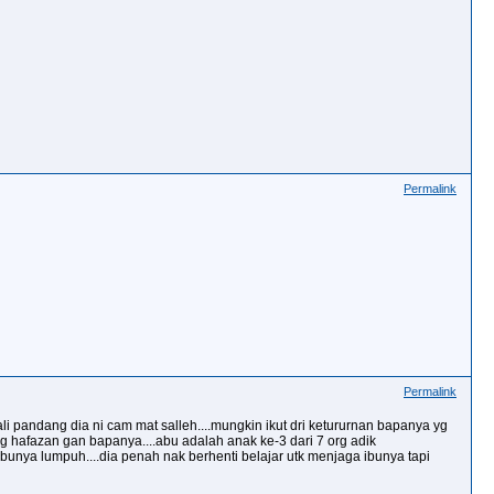
Permalink
Permalink
ali pandang dia ni cam mat salleh....mungkin ikut dri ketururnan bapanya yg
ung hafazan gan bapanya....abu adalah anak ke-3 dari 7 org adik
bunya lumpuh....dia penah nak berhenti belajar utk menjaga ibunya tapi