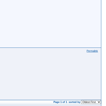
Permalink
Page 1 of 1
sorted by