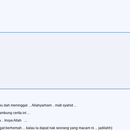
u dah meninggal ... Allahyarham .. mati syahid ...
mbung cerita ini ...
. Insya Allah ....
ngat berhemah ... kalau la dapat nak seorang yang macam ni ... jadilahh)