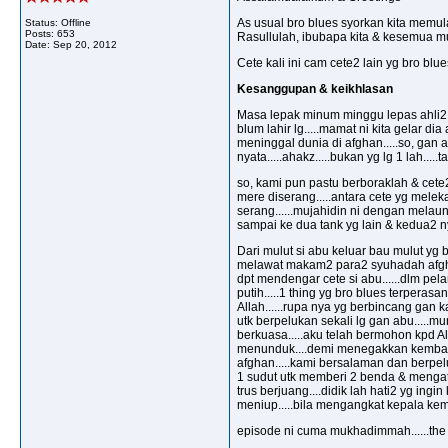
As usual bro blues syorkan kita memul
Status: Offline
Posts: 653
Rasullulah, ibubapa kita & kesemua m
Date:
Sep 20, 2012
Cete kali ini cam cete2 lain yg bro blues
Kesanggupan & keikhlasan
Masa lepak minum minggu lepas ahli2 br
blum lahir lg.....mamat ni kita gelar d
meninggal dunia di afghan.....so, gan
nyata.....ahakz.....bukan yg lg 1 lah.....ta
so, kami pun pastu berboraklah & cete2
mere diserang.....antara cete yg melek
serang......mujahidin ni dengan melaung
sampai ke dua tank yg lain & kedua2 nya
Dari mulut si abu keluar bau mulut yg 
melawat makam2 para2 syuhadah afghan (
dpt mendengar cete si abu......dlm pela
putih.....1 thing yg bro blues terperas
Allah......rupa nya yg berbincang gan k
utk berpelukan sekali lg gan abu.....m
berkuasa.....aku telah bermohon kpd All
menunduk....demi menegakkan kembali ke
afghan.....kami bersalaman dan berpel
1 sudut utk memberi 2 benda & mengata
trus berjuang....didik lah hati2 yg ing
meniup.....bila mengangkat kepala kemb
episode ni cuma mukhadimmah......the t