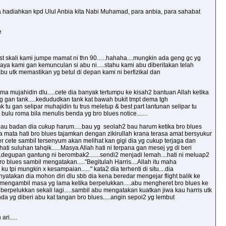
a hadiahkan kpd Ulul Anbia kita Nabi Muhamad, para anbia, para sahabat
e
t skali kami jumpe mamat ni thn 90......hahaha....mungkin ada geng gc yg
 caya kami gan kemunculan si abu ni.....stahu kami abu diberitakan telah
u utk memastikan yg betul di depan kami ni berfizikal dan
ama mujahidin dlu.....cete dia banyak tertumpu ke kisah2 bantuan Allah ketika
ng gan tank.....kedududkan tank kat bawah bukit tmpt dema tgh
 tu gan selipar muhajidin tu trus meletup & best part lantunan selipar tu
bulu roma bila menulis benda yg bro blues notice.......
m bau badan dia cukup harum.....bau yg seolah2 bau harum ketika bro blues
a mata hati bro blues tajamkan dengan zikirullah krana terasa amat bersyukur
ber cete sambil tersenyum akan melihat kan gigi dia yg cukup terjaga dan
ati suluhan tahqik......Masya Allah hati ni terpana gan mesej yg di beri
...degupan gantung ni berombak2.......sendi2 menjadi lemah....hati ni meluap2
o blues sambil mengatakan....."Begitulah Harris....Allah itu maha
tpi mungkin x kesampaian......" kata2 dia terhenti di situ....dia
yatakan dia mohon diri dlu sbb dia kena beredar mengejar flight balik ke
n mengambil masa yg lama ketika berpelukkan.....abu mengheret bro blues ke
erpelukkan sekali lagi.....sambil abu mengatakan kuatkan jiwa kau harris utk
enda yg diberi abu kat tangan bro blues.....angin sepoi2 yg lembut
ri.....