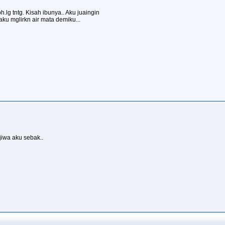
.lg tntg. Kisah ibunya.. Aku juaingin
aku mglirkn air mata demiku...
jiwa aku sebak..