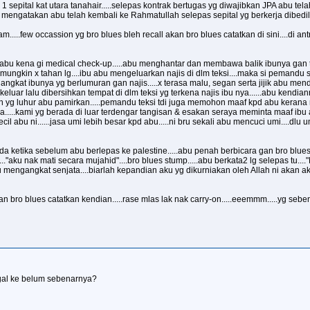
sepital kat utara tanahair.....selepas kontrak bertugas yg diwajibkan JPA abu telah 
 mengatakan abu telah kembali ke Rahmatullah selepas sepital yg berkerja dibedil 
....few occassion yg bro blues bleh recall akan bro blues catatkan di sini....di 
 abu kena gi medical check-up.....abu menghantar dan membawa balik ibunya gan tek
...mungkin x tahan lg....ibu abu mengeluarkan najis di dlm teksi....maka si pemand
ngangkat ibunya yg berlumuran gan najis.....x terasa malu, segan serta jijik abu m
keluar lalu dibersihkan tempat di dlm teksi yg terkena najis ibu nya......abu kend
n yg luhur abu pamirkan.....pemandu teksi tdi juga memohon maaf kpd abu kerana 
.....kami yg berada di luar terdengar tangisan & esakan seraya meminta maaf ibu 
l abu ni......jasa umi lebih besar kpd abu.....ni bru sekali abu mencuci umi....dlu u
a ketika sebelum abu berlepas ke palestine.....abu penah berbicara gan bro blues..
..."aku nak mati secara mujahid"....bro blues stump.....abu berkata2 lg selepas tu.
mengangkat senjata....biarlah kepandian aku yg dikurniakan oleh Allah ni akan aku 
n bro blues catatkan kendian.....rase mlas lak nak carry-on.....eeemmm.....yg seb
al ke belum sebenarnya?