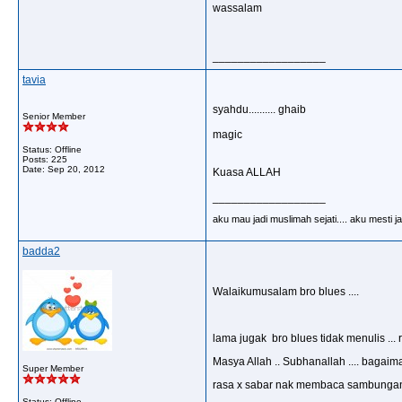
wassalam
__________________
tavia
syahdu.......... ghaib
Senior Member
magic
Status: Offline
Posts: 225
Date:
Sep 20, 2012
Kuasa ALLAH
__________________
aku mau jadi muslimah sejati.... aku mesti jadi
badda2
Walaikumusalam bro blues ....
lama jugak bro blues tidak menulis ... r
Masya Allah .. Subhanallah .... bagaimana
Super Member
rasa x sabar nak membaca sambungan
Status: Offline