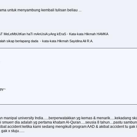
ama untuk menyambung kembali tulisan beliau ...
aT MeLeMbUtKan haTi mAnUsiA yAng kEraS - Kata-kata Hikmah HAMKA
lah sikap berlapang dada - kata-kata Hikmah Sayidina Ali R.A.
e
~
san manipal university India......berperwatakkan yg kemas & menarik.....kekadang sk
ami smuerr dia adalah yg pertama khatam Al-Quran.....seusia 8 tahun....pastu samb
ibat accident ketika kami sedang mengikuti program AAD & akibat accident tu gak i
k x stuju......