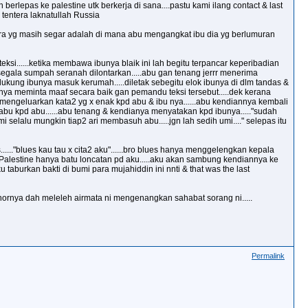
berlepas ke palestine utk berkerja di sana....pastu kami ilang contact & last
tentera laknatullah Russia
antra yg masih segar adalah di mana abu mengangkat ibu dia yg berlumuran
si......ketika membawa ibunya blaik ini lah begitu terpancar keperibadian
u segala sumpah seranah dilontarkan.....abu gan tenang jerrr menerima
endukung ibunya masuk kerumah.....diletak sebegitu elok ibunya di dlm tandas &
iannya meminta maaf secara baik gan pemandu teksi tersebut.....dek kerana
mengeluarkan kata2 yg x enak kpd abu & ibu nya......abu kendiannya kembali
abu kpd abu......abu tenang & kendianya menyatakan kpd ibunya....."sudah
mi selalu mungkin tiap2 ari membasuh abu.....jgn lah sedih umi...." selepas itu
...."blues kau tau x cita2 aku"......bro blues hanya menggelengkan kepala
..."Palestine hanya batu loncatan pd aku.....aku akan sambung kendiannya ke
taburkan bakti di bumi para mujahiddin ini nnti & that was the last
enornya dah meleleh airmata ni mengenangkan sahabat sorang ni.....
Permalink