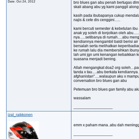
Date:
Oct 24, 2012
bro blues gan abu penah bertugas dlm 1 
skali abang abu yg kami panggil along
kasih pada ibubapanya cukup mendalam.
najis & cete dis cenggini......
kami bercuti semester & kebetulan ibu
anak yg soleh di tonjolkan oleh abu...
nya......setibanya di rumah.....abu me
kendiannya mengambil baldi berisi air 
bersalah serta melihatkan keperibadia
ke rumah lalu dia membersihkan ibunya
lah umi jgn umi kenangan kebaikkan keci
suasana menjadi bening.
Allah mengangkat doa2 org soleh....pad
tanda x tau.....abu berkata kendiannya.
afghanistan".....walaupun aku x mampu 
conversation bro blues gan abu
Petemuan bro blues gan family abu aka
wassalam
__________________
izat_raikkonen
emm x paham mana..abu dah meningg
__________________