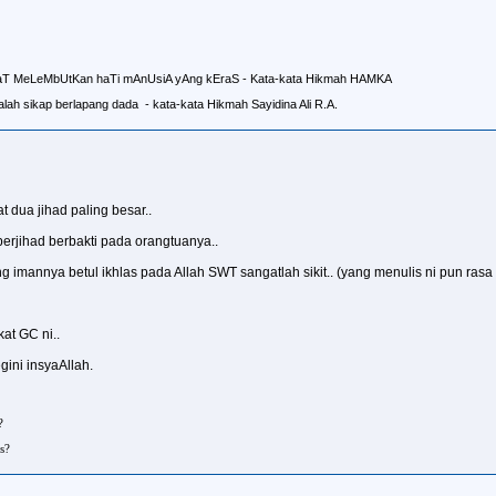
aT MeLeMbUtKan haTi mAnUsiA yAng kEraS - Kata-kata Hikmah HAMKA
lah sikap berlapang dada - kata-kata Hikmah Sayidina Ali R.A.
 dua jihad paling besar..
 berjihad berbakti pada orangtuanya..
 imannya betul ikhlas pada Allah SWT sangatlah sikit.. (yang menulis ni pun rasa 
at GC ni..
ini insyaAllah.
?
s?