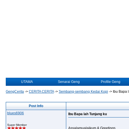
UTAMA
Senarai Geng
Profile Geng
GengCerita
->
CERITA CERITA
->
Sembang-sembang Kedai Kopi
->
Ibu Bapa 
Post Info
blues6906
Ibu Bapa lah Tunjang ku
Super Member
Assalamualaikum & Greetings