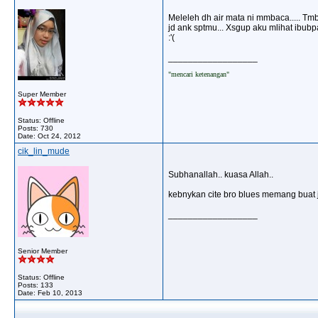
Meleleh dh air mata ni mmbaca..... Tmbh
jd ank sptmu... Xsgup aku mlihat ibubp
:'(
__________________
"mencari ketenangan"
Super Member
Status: Offline
Posts: 730
Date:
Oct 24, 2012
cik_lin_mude
Subhanallah.. kuasa Allah..
kebnykan cite bro blues memang buat 
__________________
Senior Member
Status: Offline
Posts: 133
Date:
Feb 10, 2013