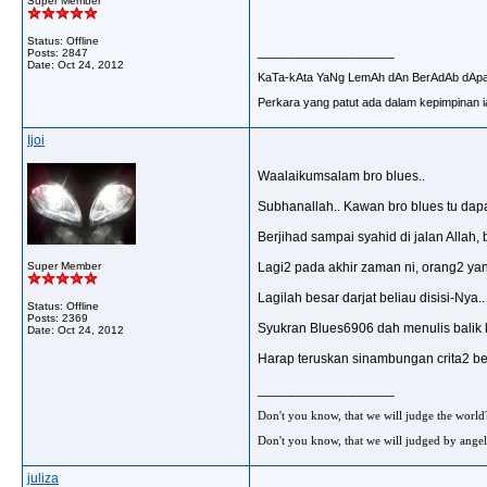
Super Member
Status: Offline
__________________
Posts: 2847
Date:
Oct 24, 2012
KaTa-kAta YaNg LemAh dAn BerAdAb dAp
Perkara yang patut ada dalam kepimpinan ia
Ijoi
Waalaikumsalam bro blues..
Subhanallah.. Kawan bro blues tu dapat
Berjihad sampai syahid di jalan Allah,
Super Member
Lagi2 pada akhir zaman ni, orang2 yang
Lagilah besar darjat beliau disisi-Nya..
Status: Offline
Posts: 2369
Syukran Blues6906 dah menulis balik k
Date:
Oct 24, 2012
Harap teruskan sinambungan crita2 beg
__________________
Don't you know, that we will judge the world
Don't you know, that we will judged by angel
juliza