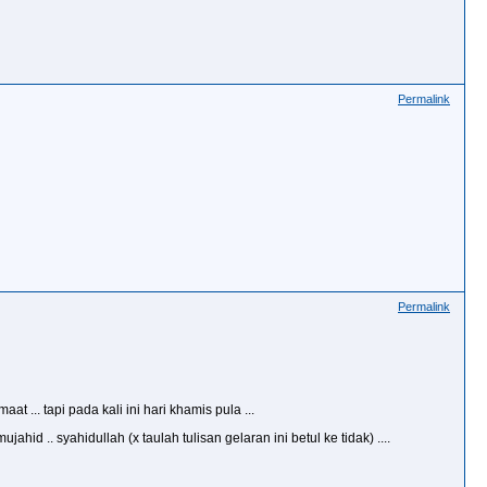
Permalink
Permalink
t ... tapi pada kali ini hari khamis pula ...
ahid .. syahidullah (x taulah tulisan gelaran ini betul ke tidak) ....