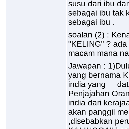
susu dari ibu da
sebagai ibu tak
sebagai ibu .
soalan (2) : Ken
"KELING" ? ada 
macam mana nam
Jawapan : 1)Dulu
yang bernama Ke
india yang data
Penjajahan Oran
india dari keraja
akan panggil m
,disebabkan p