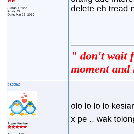
delete eh tread ni
Status: Offline
Posts: 22
Date:
Mar 22, 2016
_____________
" don't wait 
moment and m
badda2
olo lo lo lo kesi
x pe .. wak tolon
Super Member