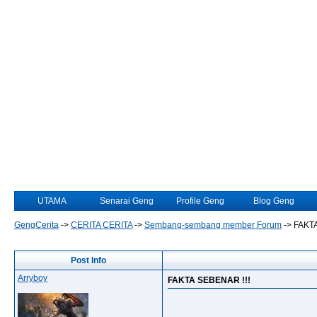
UTAMA
Senarai Geng
Profile Geng
Blog Geng
GengCerita
->
CERITA CERITA
->
Sembang-sembang member Forum
->
FAKTA
Post Info
Arryboy
FAKTA SEBENAR !!!