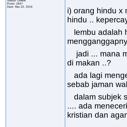
Status: Offline
Posts: 2847
Date:
Mar 22, 2016
i) orang hindu
hindu .. keperca
lembu adalah ha
mengganggapnya 
jadi ... mana m
di makan ..?
ada lagi mengena
sebab jaman wak
dalam subjek se
.... ada menece
kristian dan aga