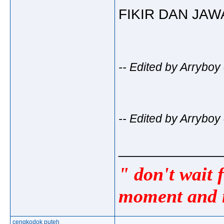
FIKIR DAN JAWA
-- Edited by Arrybo
-- Edited by Arrybo
_____________
" don't wait 
moment and m
cengkodok puteh