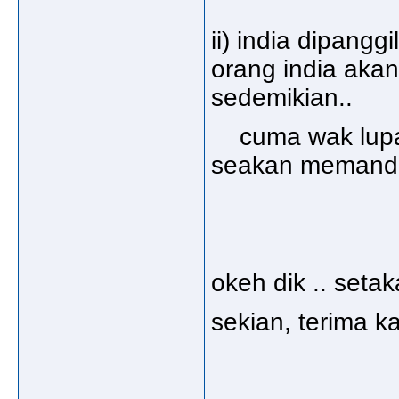
ii) india dipangg
orang india aka
sedemikian..
cuma wak lupa da
seakan memandan
okeh dik .. setaka
sekian, terima k