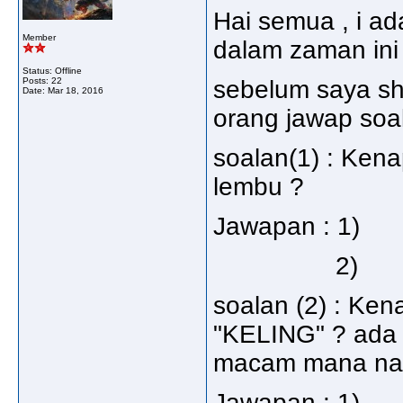
Hai semua , i ad
Member
dalam zaman ini 
Status: Offline
Posts: 22
sebelum saya sh
Date:
Mar 18, 2016
orang jawap soa
soalan(1) : Ken
lembu ?
Jawapan : 1)
2)
soalan (2) : Ken
"KELING" ? ada 
macam mana nam
Jawapan : 1)