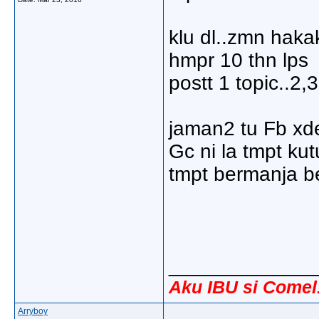
klu dl..zmn haka
hmpr 10 thn lps
postt 1 topic..2
jaman2 tu Fb xde
Gc ni la tmpt ku
tmpt bermanja b
_____________
Aku IBU si Comel.
Arryboy