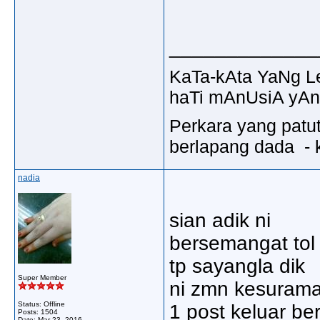
_____________
KaTa-kAta YaNg 
haTi mAnUsiA yAn
Perkara yang patu
berlapang dada - k
nadia
sian adik ni
bersemangat tol 
tp sayangla dik
Super Member
ni zmn kesuram
Status: Offline
1 post keluar be
Posts: 1504
Date:
Mar 23, 2016