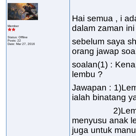
Hai semua , i ad
dalam zaman ini 
Member
Status: Offline
sebelum saya sh
Posts: 22
Date:
Mar 27, 2016
orang jawap soa
soalan(1) : Ken
lembu ?
Jawapan : 1)Le
ialah binatang 
2)Lembu dian
menyusu anak l
juga untuk manu