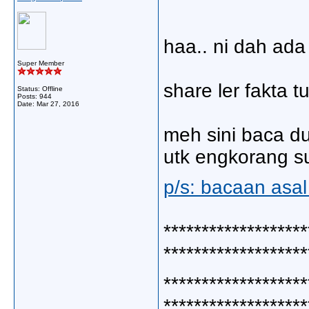
haa.. ni dah ada
Super Member
share ler fakta tu 
Status: Offline
Posts: 944
Date:
Mar 27, 2016
meh sini baca dul
utk engkorang s
p/s: bacaan asal 
*******************
*******************
*******************
*******************