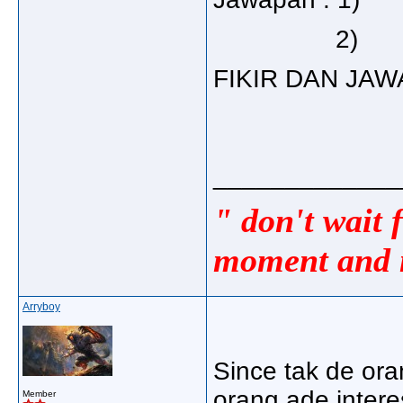
2)
FIKIR DAN JAWAP
_____________
" don't wait 
moment and m
Arryboy
Since tak de ora
orang ade interes
Member