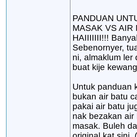
PANDUAN UNTU
MASAK VS AIR
HAIIIIIII!!! Bany
Sebenornyer, tu
ni, almaklum ler
buat kije kewang
Untuk panduan ko
bukan air batu c
pakai air batu ju
nak bezakan air 
masak. Buleh dap
original kat sini