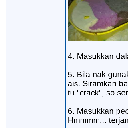
4. Masukkan dala
5. Bila nak guna
ais. Siramkan ba
tu "crack", so s
6. Masukkan pec
Hmmmm... terjam