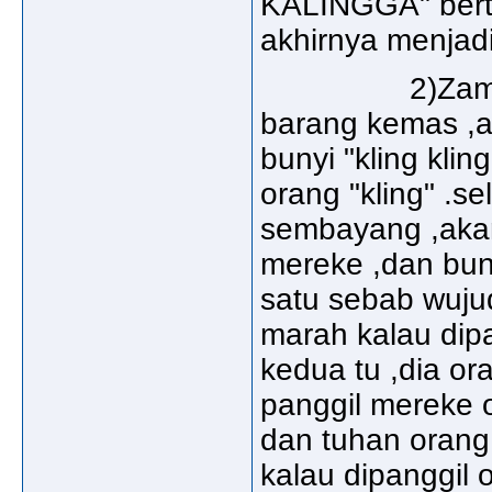
KALINGGA" bert
akhirnya menja
2)Zaman dulu
barang kemas ,a
bunyi "kling klin
orang "kling" .se
sembayang ,akan
mereke ,dan bunyi
satu sebab wujud
marah kalau dipa
kedua tu ,dia o
panggil mereke 
dan tuhan orang 
kalau dipanggil o