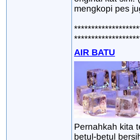
mengkopi pes ju
*******************
*******************
AIR BATU
Pernahkah kita t
betul-betul bers